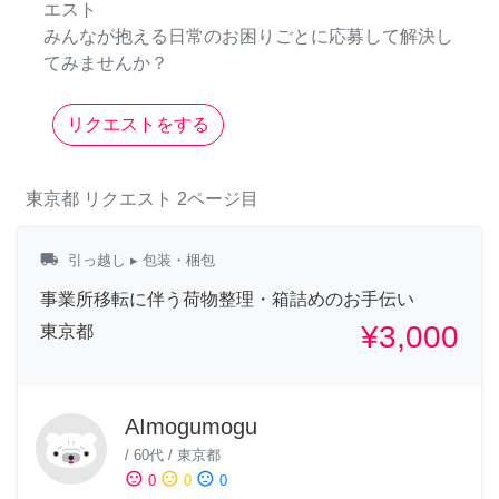
エスト
みんなが抱える日常のお困りごとに応募して解決し
てみませんか？
リクエストをする
東京都
リクエスト
2ページ目
local_shipping
引っ越し
▸ 包装・梱包
事業所移転に伴う荷物整理・箱詰めのお手伝い
¥3,000
東京都
AImogumogu
/
60代
/
東京都
sentiment_satisfied
sentiment_neutral
sentiment_dissatisfied
0
0
0