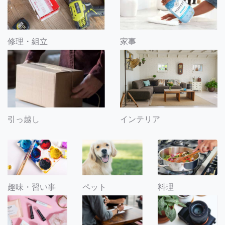
修理・組立
家事
引っ越し
インテリア
趣味・習い事
ペット
料理