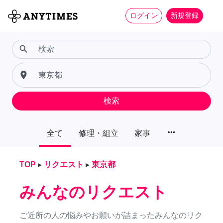
ログイン
新規登録
search
place
検索
more_horiz
全て
修理・組立
家事
TOP
▸
リクエスト
▸
東京都
みんなのリクエスト
ご近所の人の悩みやお願いが詰まったみんなのリク