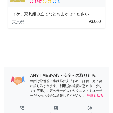
sentiment_satisfied
sentiment_neutral
sentiment_dissatisfied
1247
77
3
イケア家具組み立てなどおまかせください
¥3,000
東京都
ANYTIMES安心・安全への取り組み
報酬は取引前に事務局に支払われ、評価・完了後
に振り込まれます。利用規約違反の恐れや、少し
でも不審な内容のサービスやリクエストやユーザ
ーがあった場合は通報してください。
詳細を見る
perm_phone_msg
assignment_ind
tag_faces