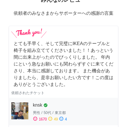
依頼者のみなさまからサポーターへの感謝の言葉
とても手早く、そして完璧にIKEAのテーブルと
椅子を組み立ててくださいました！！あっという
間に出来上がったのでびっくりしました。 年内
にという急なお願いにも関わらずすぐに来てくだ
さり、本当に感謝しております。 また機会があ
りましたら、是非お願いしたい方です！この度は
ありがとうございました。
依頼されたチケット
knsk
check_circle
男性
/
50代
/
東京都
sentiment_satisfied
sentiment_neutral
sentiment_dissatisfied
1670
49
4