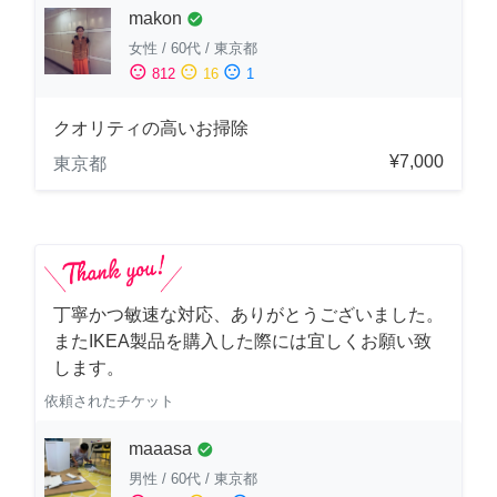
makon
check_circle
女性
/
60代
/
東京都
sentiment_satisfied
sentiment_neutral
sentiment_dissatisfied
812
16
1
クオリティの高いお掃除
¥7,000
東京都
丁寧かつ敏速な対応、ありがとうございました。
またIKEA製品を購入した際には宜しくお願い致
します。
依頼されたチケット
maaasa
check_circle
男性
/
60代
/
東京都