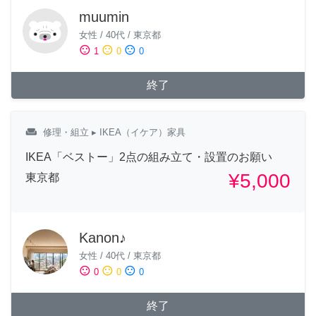
muumin
女性
/
40代
/
東京都
sentiment_satisfied
sentiment_neutral
sentiment_dissatisfied
1
0
0
終了
weekend
修理・組立
▸ IKEA（イケア）家具
IKEA「ベストー」2点の組み立て・設置のお願い
¥5,000
東京都
Kanon♪
女性
/
40代
/
東京都
sentiment_satisfied
sentiment_neutral
sentiment_dissatisfied
0
0
0
終了