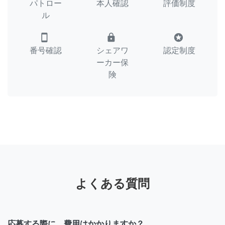
パトロー
本人確認
評価制度
ル
smartphone
lock
stars
番号確認
シェアワ
認定制度
ーカー保
険
よくある質問
応募する際に、費用はかかりますか？