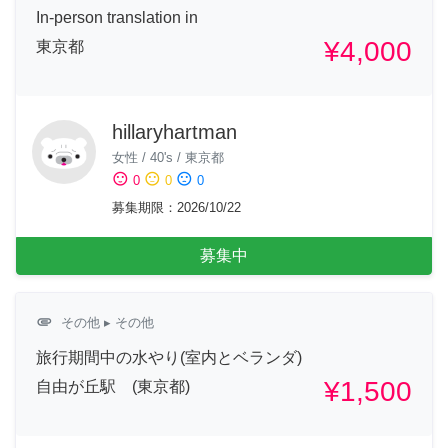
In-person translation in
¥4,000
東京都
hillaryhartman
女性
/
40's
/
東京都
sentiment_satisfied
sentiment_neutral
sentiment_dissatisfied
0
0
0
募集期限
：
2026/10/22
募集中
attachment
その他
▸ その他
旅行期間中の水やり(室内とベランダ)
¥1,500
自由が丘駅 (東京都)