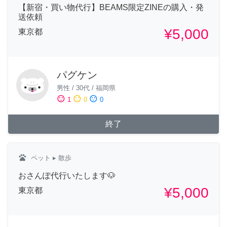
【新宿・買い物代行】BEAMS限定ZINEの購入・発
送依頼
¥5,000
東京都
パグケン
男性
/
30代
/
福岡県
sentiment_satisfied
sentiment_neutral
sentiment_dissatisfied
1
0
0
終了
pets
ペット
▸ 散歩
おさんぽ代行いたします🐶
¥5,000
東京都