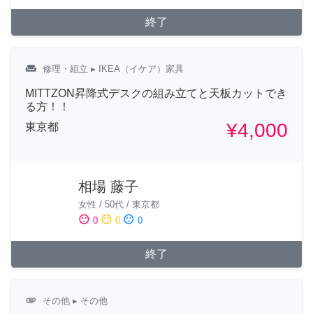
終了
weekend
修理・組立
▸ IKEA（イケア）家具
MITTZON昇降式デスクの組み立てと天板カットでき
る方！！
¥4,000
東京都
相場 藤子
女性
/
50代
/
東京都
sentiment_satisfied
sentiment_neutral
sentiment_dissatisfied
0
0
0
終了
attachment
その他
▸ その他