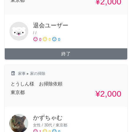
¥2,000
東京都
退会ユーザー
/
/
sentiment_satisfied
sentiment_neutral
sentiment_dissatisfied
0
0
0
終了
local_laundry_service
家事
▸ 家の掃除
とうしん様 お掃除依頼
¥2,000
東京都
かずちゃむ
女性
/
30代
/
東京都
sentiment_satisfied
sentiment_neutral
sentiment_dissatisfied
1
0
0