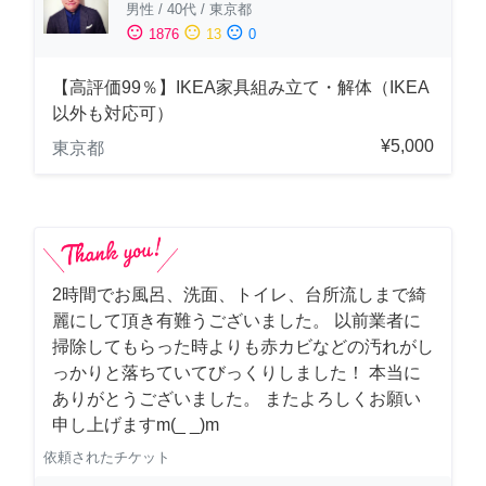
男性
/
40代
/
東京都
sentiment_satisfied
sentiment_neutral
sentiment_dissatisfied
1876
13
0
【高評価99％】IKEA家具組み立て・解体（IKEA
以外も対応可）
¥5,000
東京都
2時間でお風呂、洗面、トイレ、台所流しまで綺
麗にして頂き有難うございました。 以前業者に
掃除してもらった時よりも赤カビなどの汚れがし
っかりと落ちていてびっくりしました！ 本当に
ありがとうございました。 またよろしくお願い
申し上げますm(_ _)m
依頼されたチケット