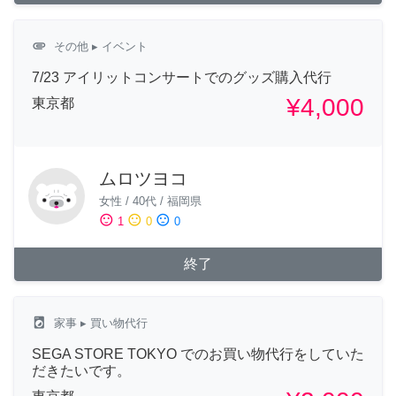
attachment
その他
▸ イベント
7/23 アイリットコンサートでのグッズ購入代行
¥4,000
東京都
ムロツヨコ
女性
/
40代
/
福岡県
sentiment_satisfied
sentiment_neutral
sentiment_dissatisfied
1
0
0
終了
local_laundry_service
家事
▸ 買い物代行
SEGA STORE TOKYO でのお買い物代行をしていた
だきたいです。