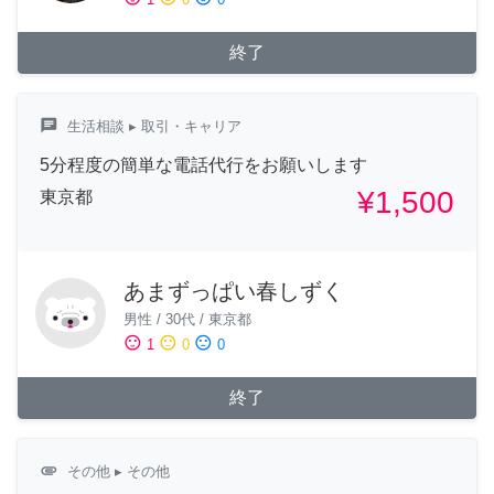
終了
chat
生活相談
▸ 取引・キャリア
5分程度の簡単な電話代行をお願いします
¥1,500
東京都
あまずっぱい春しずく
男性
/
30代
/
東京都
sentiment_satisfied
sentiment_neutral
sentiment_dissatisfied
1
0
0
終了
attachment
その他
▸ その他