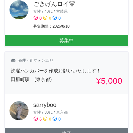
ごきげんロイ🐻
女性
/
40代
/
宮崎県
sentiment_satisfied
sentiment_neutral
sentiment_dissatisfied
0
0
0
募集期限
：
2026/8/10
募集中
weekend
修理・組立
▸ 水回り
洗濯パンカバーを作成お願いいたします！
¥5,000
田原町駅 (東京都)
sarryboo
女性
/
30代
/
東京都
sentiment_satisfied
sentiment_neutral
sentiment_dissatisfied
6
0
0