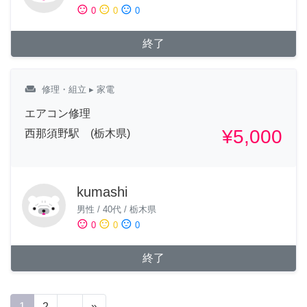
sentiment_satisfied
sentiment_neutral
sentiment_dissatisfied
0
0
0
終了
weekend
修理・組立
▸ 家電
エアコン修理
¥5,000
西那須野駅 (栃木県)
kumashi
男性
/
40代
/
栃木県
sentiment_satisfied
sentiment_neutral
sentiment_dissatisfied
0
0
0
終了
1
2
...
»