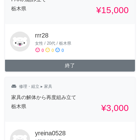
¥15,000
栃木県
rrr28
女性
/
20代
/
栃木県
sentiment_satisfied
sentiment_neutral
sentiment_dissatisfied
0
0
0
終了
weekend
修理・組立
▸ 家具
家具の解体から再度組み立て
¥3,000
栃木県
yreina0528