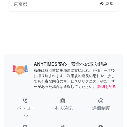
¥3,000
東京都
ANYTIMES安心・安全への取り組み
報酬は取引前に事務局に支払われ、評価・完了後
に振り込まれます。利用規約違反の恐れや、少し
でも不審な内容のサービスやリクエストやユーザ
ーがあった場合は通報してください。
詳細を見る
perm_phone_msg
assignment_ind
tag_faces
パトロー
本人確認
評価制度
ル