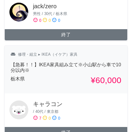
jack/zero
男性
/
30代
/
栃木県
sentiment_satisfied
sentiment_neutral
sentiment_dissatisfied
0
0
0
終了
weekend
修理・組立
▸ IKEA（イケア）家具
【急募！！】IKEA家具組み立て※小山駅から車で10
分以内※
¥60,000
栃木県
キャラコン
/
40代
/
東京都
sentiment_satisfied
sentiment_neutral
sentiment_dissatisfied
7
0
0