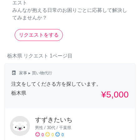
エスト
みんなが抱える日常のお困りごとに応募して解決し
てみませんか？
リクエストをする
栃木県
リクエスト
1ページ目
local_laundry_service
家事
▸ 買い物代行
注文をしてくださる方を探しています。
¥5,000
栃木県
すずきたいち
男性
/
30代
/
千葉県
sentiment_satisfied
sentiment_neutral
sentiment_dissatisfied
0
0
0