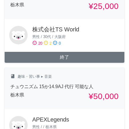
¥25,000
栃木県
株式会社TS World
男性
/
30代
/
大阪府
sentiment_satisfied
sentiment_neutral
sentiment_dissatisfied
20
2
0
終了
class
趣味・習い事
▸ 音楽
チュウニズム 15か14.9AJ 代行 可能な人
¥50,000
栃木県
APEXLegends
男性
/
/
栃木県