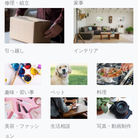
修理・組立
家事
引っ越し
インテリア
趣味・習い事
ペット
料理
美容・ファッシ
生活相談
写真・動画制作
ョン