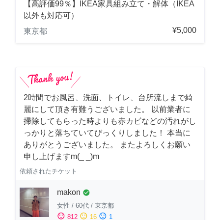
【高評価99％】IKEA家具組み立て・解体（IKEA
以外も対応可）
¥5,000
東京都
2時間でお風呂、洗面、トイレ、台所流しまで綺
麗にして頂き有難うございました。 以前業者に
掃除してもらった時よりも赤カビなどの汚れがし
っかりと落ちていてびっくりしました！ 本当に
ありがとうございました。 またよろしくお願い
申し上げますm(_ _)m
依頼されたチケット
makon
check_circle
女性
/
60代
/
東京都
sentiment_satisfied
sentiment_neutral
sentiment_dissatisfied
812
16
1