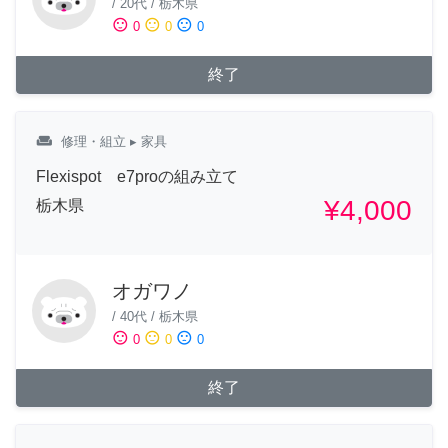
/
20代
/
栃木県
sentiment_satisfied
sentiment_neutral
sentiment_dissatisfied
0
0
0
終了
weekend
修理・組立
▸ 家具
Flexispot e7proの組み立て
¥4,000
栃木県
オガワノ
/
40代
/
栃木県
sentiment_satisfied
sentiment_neutral
sentiment_dissatisfied
0
0
0
終了