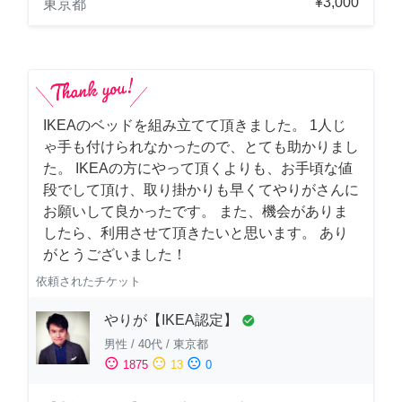
¥3,000
東京都
IKEAのベッドを組み立てて頂きました。 1人じ
ゃ手も付けられなかったので、とても助かりまし
た。 IKEAの方にやって頂くよりも、お手頃な値
段でして頂け、取り掛かりも早くてやりがさんに
お願いして良かったです。 また、機会がありま
したら、利用させて頂きたいと思います。 あり
がとうございました！
依頼されたチケット
やりが【IKEA認定】
check_circle
男性
/
40代
/
東京都
sentiment_satisfied
sentiment_neutral
sentiment_dissatisfied
1875
13
0