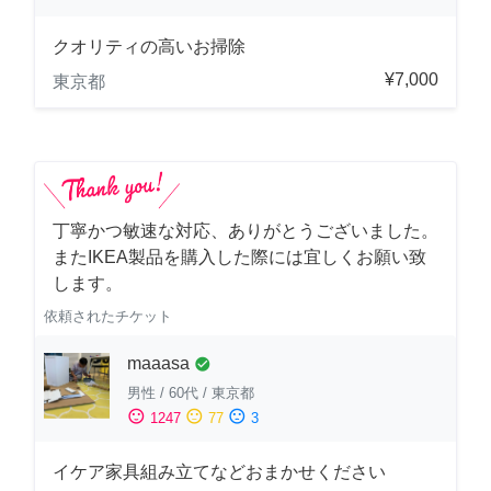
クオリティの高いお掃除
¥7,000
東京都
丁寧かつ敏速な対応、ありがとうございました。
またIKEA製品を購入した際には宜しくお願い致
します。
依頼されたチケット
maaasa
check_circle
男性
/
60代
/
東京都
sentiment_satisfied
sentiment_neutral
sentiment_dissatisfied
1247
77
3
イケア家具組み立てなどおまかせください