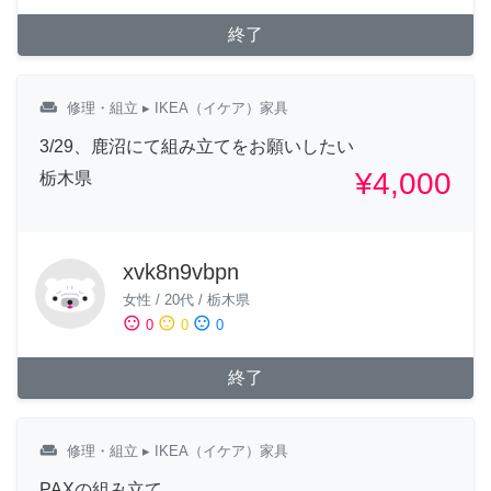
終了
weekend
修理・組立
▸ IKEA（イケア）家具
3/29、鹿沼にて組み立てをお願いしたい
¥4,000
栃木県
xvk8n9vbpn
女性
/
20代
/
栃木県
sentiment_satisfied
sentiment_neutral
sentiment_dissatisfied
0
0
0
終了
weekend
修理・組立
▸ IKEA（イケア）家具
PAXの組み立て