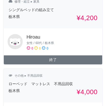
weekend
修理・組立
▸ 家具
シングルベッドの組み立て
¥4,200
栃木県
Hiroau
女性
/
60代
/
栃木県
sentiment_satisfied
sentiment_neutral
sentiment_dissatisfied
0
0
0
終了
attachment
その他
▸ 不用品回収
ローベッド マットレス 不用品回収
¥4,000
栃木県