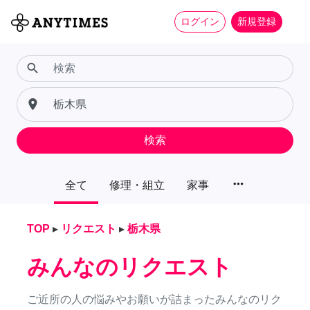
ログイン
新規登録
search
place
検索
more_horiz
全て
修理・組立
家事
TOP
▸
リクエスト
▸
栃木県
みんなのリクエスト
ご近所の人の悩みやお願いが詰まったみんなのリク