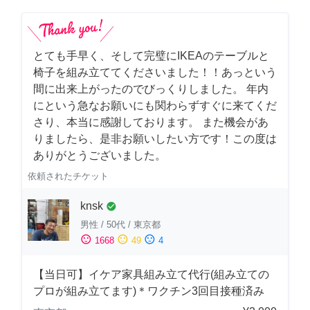
とても手早く、そして完璧にIKEAのテーブルと
椅子を組み立ててくださいました！！あっという
間に出来上がったのでびっくりしました。 年内
にという急なお願いにも関わらずすぐに来てくだ
さり、本当に感謝しております。 また機会があ
りましたら、是非お願いしたい方です！この度は
ありがとうございました。
依頼されたチケット
knsk
check_circle
男性
/
50代
/
東京都
sentiment_satisfied
sentiment_neutral
sentiment_dissatisfied
1668
49
4
【当日可】イケア家具組み立て代行(組み立ての
プロが組み立てます)＊ワクチン3回目接種済み