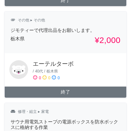
終了
attachment
その他
▸ その他
ジモティーで代理出品をお願いします。
¥2,000
栃木県
エーテルターボ
/
40代
/
栃木県
sentiment_satisfied
sentiment_neutral
sentiment_dissatisfied
0
0
0
終了
weekend
修理・組立
▸ 家電
サウナ用電気ストーブの電源ボックスを防水ボック
スに格納する作業