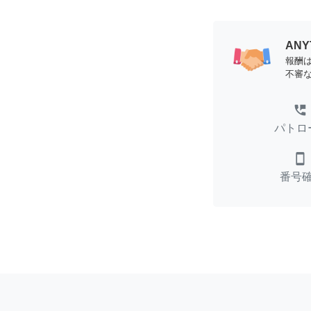
AN
報酬
不審
perm_phone_msg
パトロ
smartphone
番号