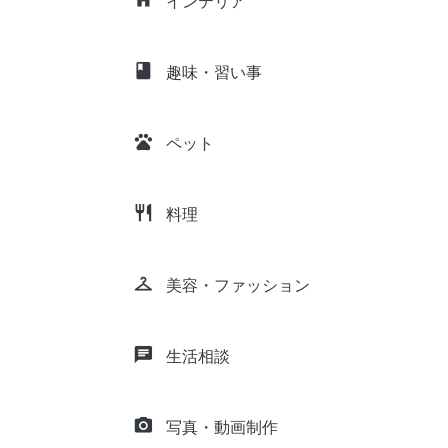
インテリア
class
趣味・習い事
pets
ペット
restaurant
料理
checkroom
美容・ファッション
chat
生活相談
camera_alt
写真・動画制作