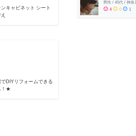
男性
/
40代
/
神奈
チンキャビネット シート
sentiment_satisfied
sentiment_neutral
sentiment_dissatisfied
4
0
1
替え
でDIYリフォームできる
集！★