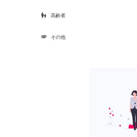
escalator_warning
高齢者
attachment
その他