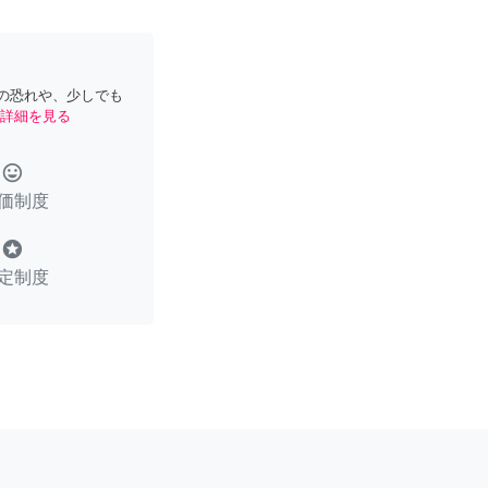
の恐れや、少しでも
詳細を見る
tag_faces
価制度
stars
定制度