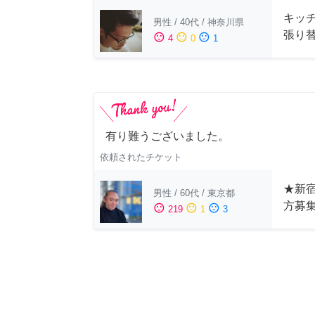
キッ
男性
/
40代
/
神奈川県
張り
sentiment_satisfied
sentiment_neutral
sentiment_dissatisfied
4
0
1
有り難うございました。
依頼されたチケット
★新宿
男性
/
60代
/
東京都
方募
sentiment_satisfied
sentiment_neutral
sentiment_dissatisfied
219
1
3