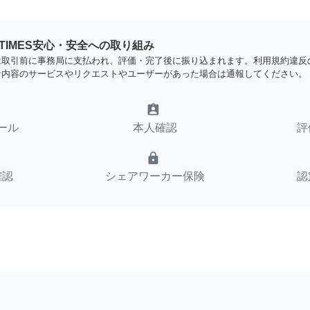
YTIMES安心・安全への取り組み
は取引前に事務局に支払われ、評価・完了後に振り込まれます。利用規約違反
な内容のサービスやリクエストやユーザーがあった場合は通報してください。
assignment_ind
ール
本人確認
評
lock
確認
シェアワーカー保険
認