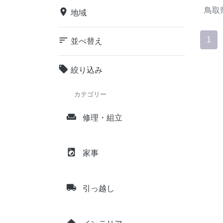
鳥取
place
地域
sort
1
並べ替え
local_offer
絞り込み
カテゴリー
weekend
修理・組立
local_laundry_service
家事
local_shipping
引っ越し
home