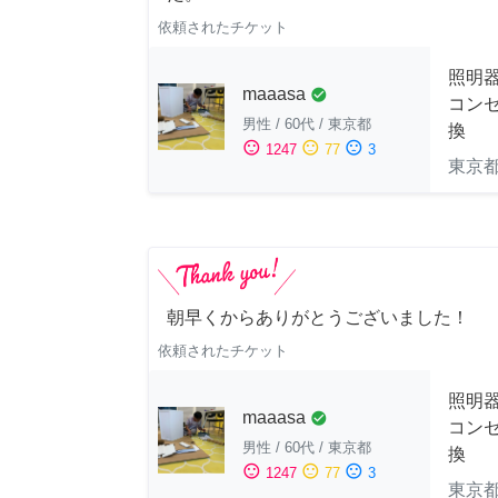
依頼されたチケット
照明
maaasa
check_circle
コン
男性
/
60代
/
東京都
換
sentiment_satisfied
sentiment_neutral
sentiment_dissatisfied
1247
77
3
東京
朝早くからありがとうございました！
依頼されたチケット
照明
maaasa
check_circle
コン
男性
/
60代
/
東京都
換
sentiment_satisfied
sentiment_neutral
sentiment_dissatisfied
1247
77
3
東京