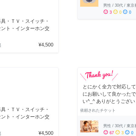
男性
/
30代
/
東京
sentiment_satisfied
sentiment_neutral
sentiment_dissatisfied
3
0
0
器具・ＴＶ・スイッチ・
セント・インターホン交
¥4,500
都
とにかく全力で対応して
にお願いして良かったで
い^_^ ありがとうござ
器具・ＴＶ・スイッチ・
依頼されたチケット
セント・インターホン交
男性
/
30代
/
東京
sentiment_satisfied
sentiment_neutral
sentiment_dissatisfied
¥4,500
67
3
0
都