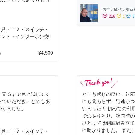
男性
/
60代
/
東京
sentiment_satisfied
sentiment_neutral
sentiment_dissatisfied
219
1
3
器具・ＴＶ・スイッチ・
セント・インターホン交
¥4,500
都
、直るまで色々試してく
とても感じの良い、対応
っていただき、とてもあ
にも関わらず、迅速かつ
かりました。
いました！ 初めての利
でのやりとり、訪問時の
ひとりでは到底組み立て
に助かりました。 また
器具・ＴＶ・スイッチ・