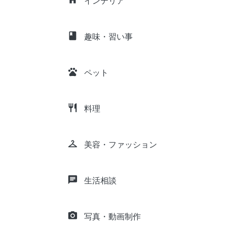
インテリア
class
趣味・習い事
pets
ペット
restaurant
料理
checkroom
美容・ファッション
chat
生活相談
camera_alt
写真・動画制作