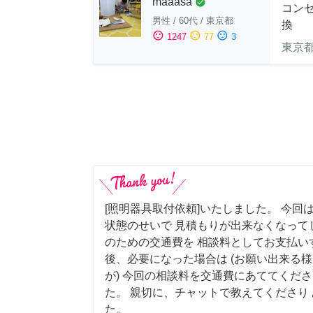
maaasa
check_circle
コン
男性
/
60代
/
東京都
換
sentiment_satisfied
sentiment_neutral
sentiment_dissatisfied
1247
77
3
東京
[照明器具取付依頼]いたしました。 今回
状態のせいで 見積もりが出来なくなって
のための交通費を 相談料としてお支払い
後、必要になった場合は (お願い出来る
が) 今回の相談料を交通費にあててくださ
た。 親切に、チャットで教えてくださり
た。