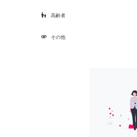
escalator_warning
高齢者
attachment
その他