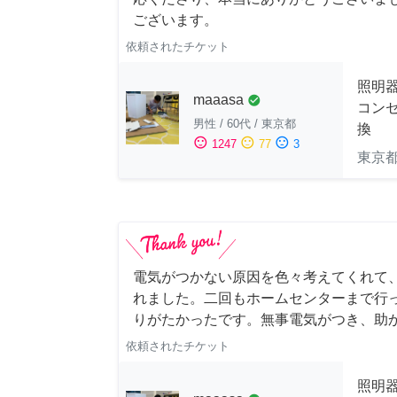
ございます。
依頼されたチケット
照明
maaasa
check_circle
コン
男性
/
60代
/
東京都
換
sentiment_satisfied
sentiment_neutral
sentiment_dissatisfied
1247
77
3
東京
電気がつかない原因を色々考えてくれて
れました。二回もホームセンターまで行
りがたかったです。無事電気がつき、助
依頼されたチケット
照明