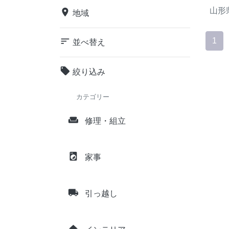
山形
place
地域
sort
1
並べ替え
local_offer
絞り込み
カテゴリー
weekend
修理・組立
local_laundry_service
家事
local_shipping
引っ越し
home