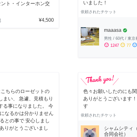
いました！
セント・インターホン交
依頼されたチケット
¥4,500
都
maaasa
check_circle
男性
/
60代
/
東京
sentiment_satisfied
sentiment_neutral
sentiment_dissatisfi
1247
77
はこちらのローゼットの
色々お願いしたのにも関
しまい、 急遽、見積もり
ありがとうございます！
する事になりました。 今
す
様になるかは分かりません
依頼されたチケット
るとの事で 安心しまし
 ありがとうございまし
シャムシティ（
合同会社）