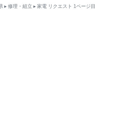
県
▸ 修理・組立
▸ 家電
リクエスト
1ページ目