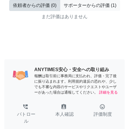
依頼者からの評価
(
0
)
サポーターからの評価
(
1
)
まだ評価はありません
ANYTIMES安心・安全への取り組み
報酬は取引前に事務局に支払われ、評価・完了後
に振り込まれます。利用規約違反の恐れや、少し
でも不審な内容のサービスやリクエストやユーザ
ーがあった場合は通報してください。
詳細を見る
perm_phone_msg
assignment_ind
tag_faces
パトロー
本人確認
評価制度
ル