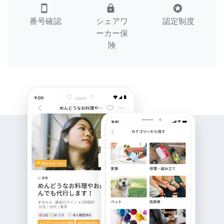
smartphone
lock
stars
番号確認
シェアワ
認定制度
ーカー保
険