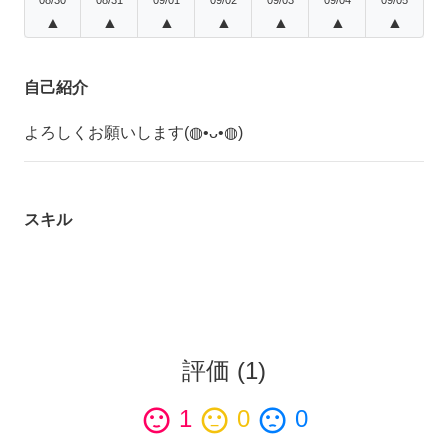
▲
▲
▲
▲
▲
▲
▲
自己紹介
よろしくお願いします(◍•ᴗ•◍)
スキル
評価
(
1
)
sentiment_satisfied
1
sentiment_neutral
0
sentiment_dissatisfied
0