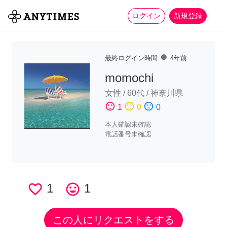
more_horiz
全て
修理・組立
家事
ログイン
新規登録
fiber_manual_record
最終ログイン時間
4年前
momochi
女性
/
60代
/
神奈川県
sentiment_satisfied
sentiment_neutral
sentiment_dissatisfied
1
0
0
本人確認未確認
電話番号未確認
favorite_border
1
tag_faces
1
この人にリクエストをする