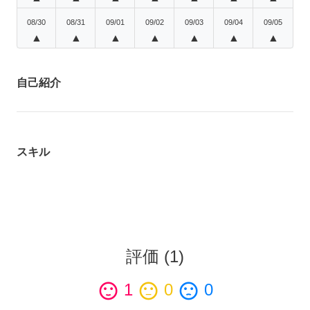
08/30
08/31
09/01
09/02
09/03
09/04
09/05
▲
▲
▲
▲
▲
▲
▲
自己紹介
スキル
評価
(
1
)
sentiment_satisfied
1
sentiment_neutral
0
sentiment_dissatisfied
0