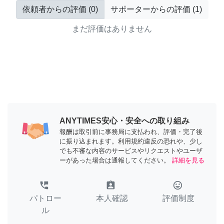
依頼者からの評価
(
0
)
サポーターからの評価
(
1
)
まだ評価はありません
ANYTIMES安心・安全への取り組み
報酬は取引前に事務局に支払われ、評価・完了後
に振り込まれます。利用規約違反の恐れや、少し
でも不審な内容のサービスやリクエストやユーザ
ーがあった場合は通報してください。
詳細を見る
perm_phone_msg
assignment_ind
tag_faces
パトロー
本人確認
評価制度
ル