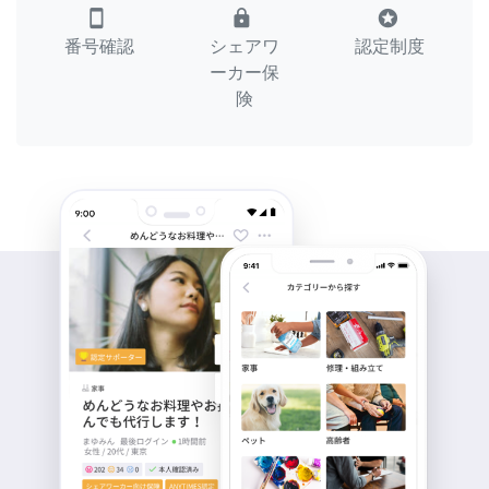
smartphone
lock
stars
番号確認
シェアワ
認定制度
ーカー保
険