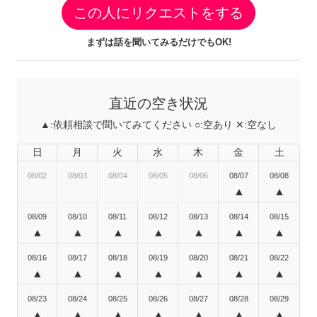
この人にリクエストをする
まずは話を聞いてみるだけでもOK!
直近の空き状況
▲:
依頼相談で聞いてみてください
○:
空あり
✕:
空なし
日
月
火
水
木
金
土
08/02
08/03
08/04
08/05
08/06
08/07
08/08
▲
▲
08/09
08/10
08/11
08/12
08/13
08/14
08/15
▲
▲
▲
▲
▲
▲
▲
08/16
08/17
08/18
08/19
08/20
08/21
08/22
▲
▲
▲
▲
▲
▲
▲
08/23
08/24
08/25
08/26
08/27
08/28
08/29
▲
▲
▲
▲
▲
▲
▲