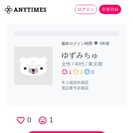
more_horiz
全て
修理・組立
家事
ログイン
新規登録
fiber_manual_record
最終ログイン時間
5年前
ゆずみちゅ
女性
/
40代
/
東京都
sentiment_satisfied
sentiment_neutral
sentiment_dissatisfied
1
0
0
本人確認未確認
電話番号未確認
favorite_border
0
tag_faces
1