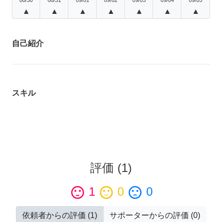
▲
▲
▲
▲
▲
▲
▲
自己紹介
スキル
評価
(
1
)
sentiment_satisfied
1
sentiment_neutral
0
sentiment_dissatisfied
0
依頼者からの評価
(
1
)
サポーターからの評価
(
0
)