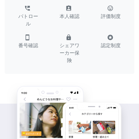
perm_phone_msg
assignment_ind
tag_faces
パトロー
本人確認
評価制度
ル
smartphone
lock
stars
番号確認
シェアワ
認定制度
ーカー保
険