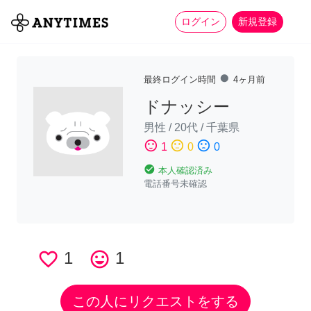
more_horiz
全て
修理・組立
家事
ログイン
新規登録
fiber_manual_record
最終ログイン時間
4ヶ月前
ドナッシー
男性
/
20代
/
千葉県
sentiment_satisfied
sentiment_neutral
sentiment_dissatisfied
1
0
0
check_circle
本人確認済み
電話番号未確認
favorite_border
1
tag_faces
1
この人にリクエストをする