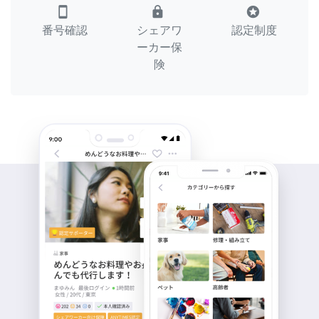
smartphone
lock
stars
番号確認
シェアワ
認定制度
ーカー保
険