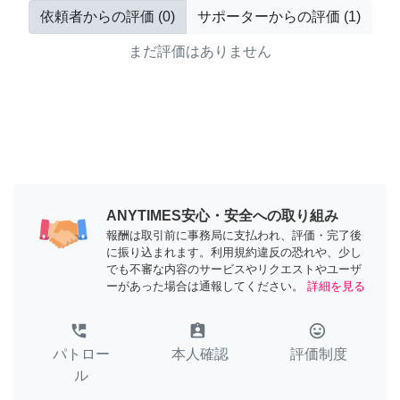
依頼者からの評価
(
0
)
サポーターからの評価
(
1
)
まだ評価はありません
ANYTIMES安心・安全への取り組み
報酬は取引前に事務局に支払われ、評価・完了後
に振り込まれます。利用規約違反の恐れや、少し
でも不審な内容のサービスやリクエストやユーザ
ーがあった場合は通報してください。
詳細を見る
perm_phone_msg
assignment_ind
tag_faces
パトロー
本人確認
評価制度
ル