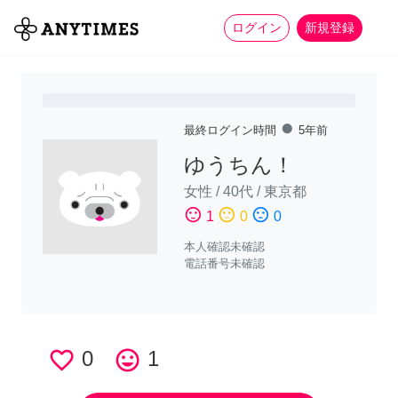
more_horiz
全て
修理・組立
家事
ログイン
新規登録
fiber_manual_record
最終ログイン時間
5年前
ゆうちん！
女性
/
40代
/
東京都
sentiment_satisfied
sentiment_neutral
sentiment_dissatisfied
1
0
0
本人確認未確認
電話番号未確認
favorite_border
0
tag_faces
1