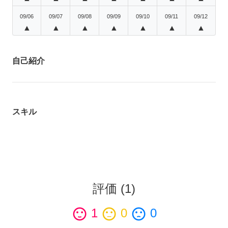
09/06
09/07
09/08
09/09
09/10
09/11
09/12
▲
▲
▲
▲
▲
▲
▲
自己紹介
スキル
評価
(
1
)
sentiment_satisfied
1
sentiment_neutral
0
sentiment_dissatisfied
0