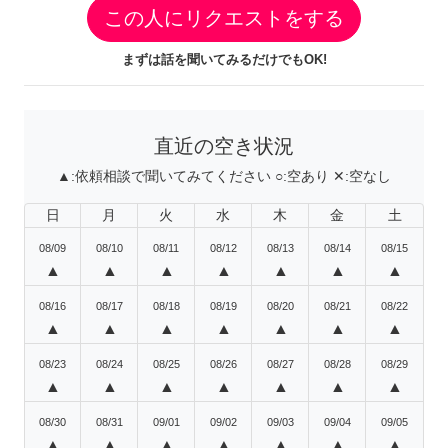
この人にリクエストをする
まずは話を聞いてみるだけでもOK!
直近の空き状況
▲:
依頼相談で聞いてみてください
○:
空あり
✕:
空なし
日
月
火
水
木
金
土
08/09
08/10
08/11
08/12
08/13
08/14
08/15
▲
▲
▲
▲
▲
▲
▲
08/16
08/17
08/18
08/19
08/20
08/21
08/22
▲
▲
▲
▲
▲
▲
▲
08/23
08/24
08/25
08/26
08/27
08/28
08/29
▲
▲
▲
▲
▲
▲
▲
08/30
08/31
09/01
09/02
09/03
09/04
09/05
▲
▲
▲
▲
▲
▲
▲