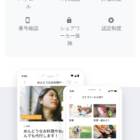
ル
smartphone
lock
stars
番号確認
シェアワ
認定制度
ーカー保
険