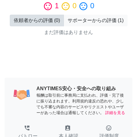
sentiment_satisfied
1
sentiment_neutral
0
sentiment_dissatisfied
0
依頼者からの評価
(
0
)
サポーターからの評価
(
1
)
まだ評価はありません
ANYTIMES安心・安全への取り組み
報酬は取引前に事務局に支払われ、評価・完了後
に振り込まれます。利用規約違反の恐れや、少し
でも不審な内容のサービスやリクエストやユーザ
ーがあった場合は通報してください。
詳細を見る
perm_phone_msg
assignment_ind
tag_faces
パトロー
本人確認
評価制度