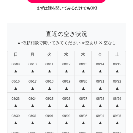
まずは話を聞いてみるだけでもOK!
直近の空き状況
▲:
依頼相談で聞いてみてください
○:
空あり
✕:
空なし
日
月
火
水
木
金
土
08/09
08/10
08/11
08/12
08/13
08/14
08/15
▲
▲
▲
▲
▲
▲
▲
08/16
08/17
08/18
08/19
08/20
08/21
08/22
▲
▲
▲
▲
▲
▲
▲
08/23
08/24
08/25
08/26
08/27
08/28
08/29
▲
▲
▲
▲
▲
▲
▲
08/30
08/31
09/01
09/02
09/03
09/04
09/05
▲
▲
▲
▲
▲
▲
▲
09/06
09/07
09/08
09/09
09/10
09/11
09/12