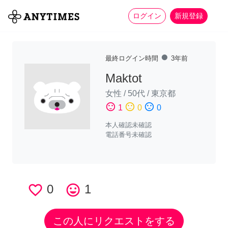
more_horiz
全て
修理・組立
家事
ログイン
新規登録
fiber_manual_record
最終ログイン時間
3年前
Maktot
女性
/
50代
/
東京都
sentiment_satisfied
sentiment_neutral
sentiment_dissatisfied
1
0
0
本人確認未確認
電話番号未確認
favorite_border
0
tag_faces
1
この人にリクエストをする