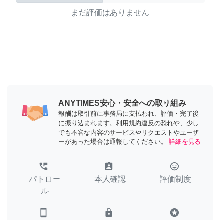
まだ評価はありません
ANYTIMES安心・安全への取り組み
報酬は取引前に事務局に支払われ、評価・完了後
に振り込まれます。利用規約違反の恐れや、少し
でも不審な内容のサービスやリクエストやユーザ
ーがあった場合は通報してください。
詳細を見る
perm_phone_msg
assignment_ind
tag_faces
パトロー
本人確認
評価制度
ル
smartphone
lock
stars