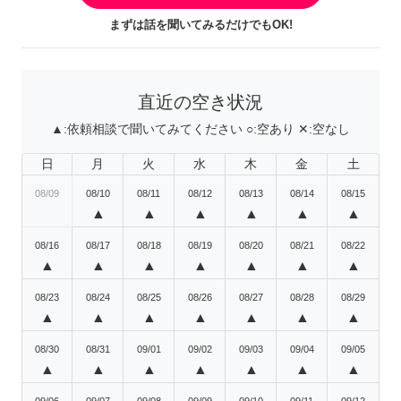
まずは話を聞いてみるだけでもOK!
直近の空き状況
▲:
依頼相談で聞いてみてください
○:
空あり
✕:
空なし
日
月
火
水
木
金
土
08/09
08/10
08/11
08/12
08/13
08/14
08/15
▲
▲
▲
▲
▲
▲
08/16
08/17
08/18
08/19
08/20
08/21
08/22
▲
▲
▲
▲
▲
▲
▲
08/23
08/24
08/25
08/26
08/27
08/28
08/29
▲
▲
▲
▲
▲
▲
▲
08/30
08/31
09/01
09/02
09/03
09/04
09/05
▲
▲
▲
▲
▲
▲
▲
09/06
09/07
09/08
09/09
09/10
09/11
09/12