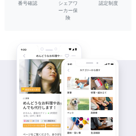
番号確認
シェアワ
認定制度
ーカー保
険