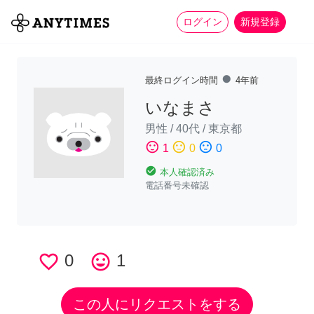
more_horiz
全て
修理・組立
家事
ログイン
新規登録
fiber_manual_record
最終ログイン時間
4年前
いなまさ
男性
/
40代
/
東京都
sentiment_satisfied
sentiment_neutral
sentiment_dissatisfied
1
0
0
check_circle
本人確認済み
電話番号未確認
favorite_border
0
tag_faces
1
この人にリクエストをする