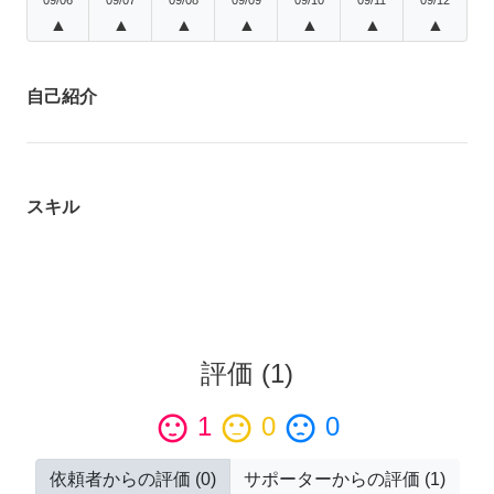
▲
▲
▲
▲
▲
▲
▲
自己紹介
スキル
評価
(
1
)
sentiment_satisfied
1
sentiment_neutral
0
sentiment_dissatisfied
0
依頼者からの評価
(
0
)
サポーターからの評価
(
1
)