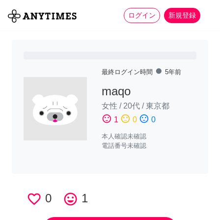
more_horiz
全て
修理・組立
家事
ログイン
新規登録
fiber_manual_record
最終ログイン時間
5年前
maqo
女性
/
20代
/
東京都
sentiment_satisfied
sentiment_neutral
sentiment_dissatisfied
1
0
0
本人確認未確認
電話番号未確認
favorite_border
0
tag_faces
1