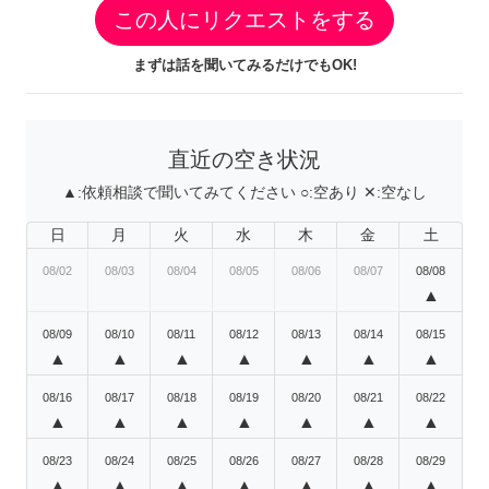
この人にリクエストをする
まずは話を聞いてみるだけでもOK!
直近の空き状況
▲:
依頼相談で聞いてみてください
○:
空あり
✕:
空なし
日
月
火
水
木
金
土
08/02
08/03
08/04
08/05
08/06
08/07
08/08
▲
08/09
08/10
08/11
08/12
08/13
08/14
08/15
▲
▲
▲
▲
▲
▲
▲
08/16
08/17
08/18
08/19
08/20
08/21
08/22
▲
▲
▲
▲
▲
▲
▲
08/23
08/24
08/25
08/26
08/27
08/28
08/29
▲
▲
▲
▲
▲
▲
▲