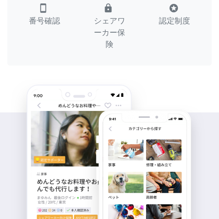
smartphone
lock
stars
番号確認
シェアワ
認定制度
ーカー保
険