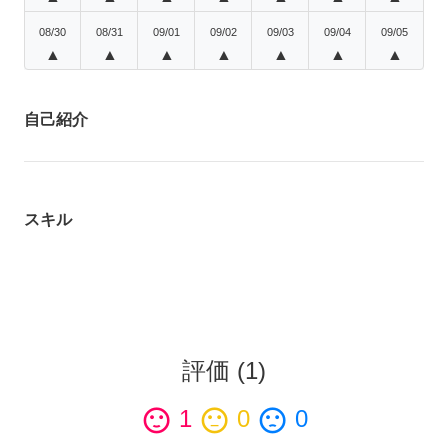
08/30
08/31
09/01
09/02
09/03
09/04
09/05
▲
▲
▲
▲
▲
▲
▲
自己紹介
スキル
評価
(
1
)
sentiment_satisfied
1
sentiment_neutral
0
sentiment_dissatisfied
0