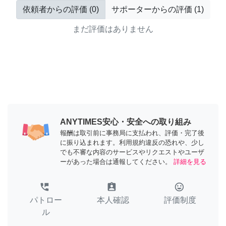
依頼者からの評価
(
0
)
サポーターからの評価
(
1
)
まだ評価はありません
ANYTIMES安心・安全への取り組み
報酬は取引前に事務局に支払われ、評価・完了後
に振り込まれます。利用規約違反の恐れや、少し
でも不審な内容のサービスやリクエストやユーザ
ーがあった場合は通報してください。
詳細を見る
perm_phone_msg
assignment_ind
tag_faces
パトロー
本人確認
評価制度
ル