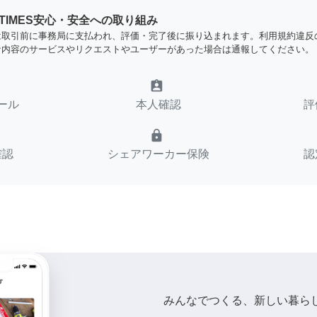
YTIMES安心・安全への取り組み
は取引前に事務局に支払われ、評価・完了後に振り込まれます。利用規約違反
な内容のサービスやリクエストやユーザーがあった場合は通報してください。
assignment_ind
ール
本人確認
評
lock
確認
シェアワーカー保険
認
みんなでつくる、新しい暮ら