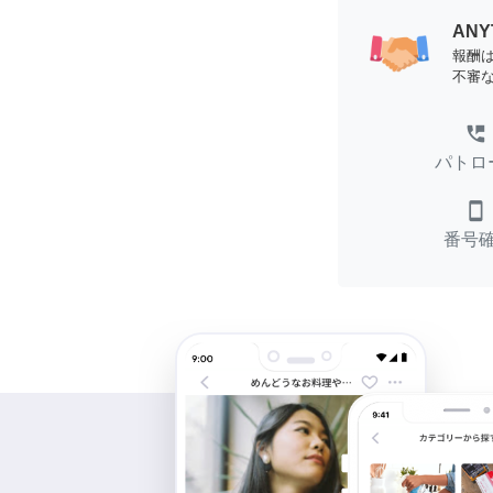
AN
報酬
不審
perm_phone_msg
パトロ
smartphone
番号