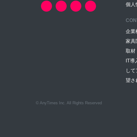
個人
CON
企業
家具
取材
IT
して
望さ
© AnyTimes Inc. All Rights Reserved