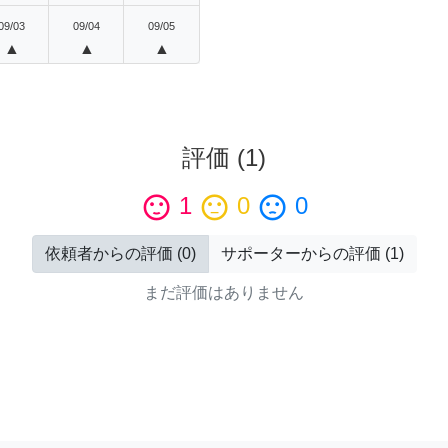
09/03
09/04
09/05
▲
▲
▲
評価
(
1
)
sentiment_satisfied
1
sentiment_neutral
0
sentiment_dissatisfied
0
依頼者からの評価
(
0
)
サポーターからの評価
(
1
)
まだ評価はありません