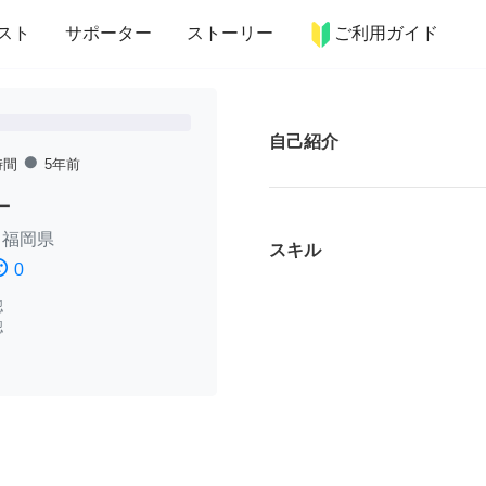
more_horiz
インテリア
趣味・習い事
ペット
料理
スト
サポーター
ストーリー
ご利用ガイド
自己紹介
fiber_manual_record
時間
5年前
ー
/
福岡県
スキル
ssatisfied
0
認
認