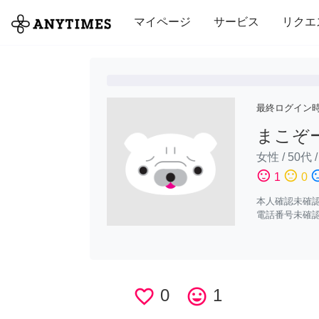
全て
修理・組立
家事
引っ越し
マイページ
サービス
リクエ
最終ログイン
まこぞ
女性
/
50代
sentiment_satisfied
sentiment_neutral
sentiment_di
1
0
本人確認未確
電話番号未確
favorite_border
0
tag_faces
1