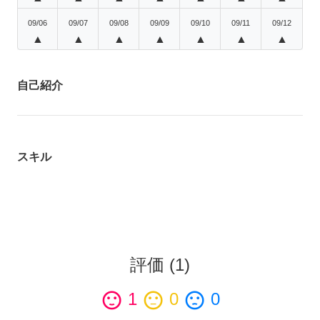
09/06
09/07
09/08
09/09
09/10
09/11
09/12
▲
▲
▲
▲
▲
▲
▲
自己紹介
スキル
評価
(
1
)
sentiment_satisfied
1
sentiment_neutral
0
sentiment_dissatisfied
0