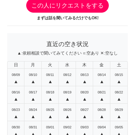
この人にリクエストをする
まずは話を聞いてみるだけでもOK!
直近の空き状況
▲:
依頼相談で聞いてみてください
○:
空あり
✕:
空なし
日
月
火
水
木
金
土
08/09
08/10
08/11
08/12
08/13
08/14
08/15
▲
▲
▲
▲
▲
▲
▲
08/16
08/17
08/18
08/19
08/20
08/21
08/22
▲
▲
▲
▲
▲
▲
▲
08/23
08/24
08/25
08/26
08/27
08/28
08/29
▲
▲
▲
▲
▲
▲
▲
08/30
08/31
09/01
09/02
09/03
09/04
09/05
▲
▲
▲
▲
▲
▲
▲