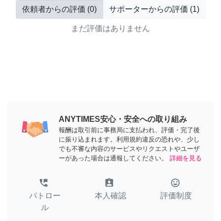
依頼者からの評価
(
0
)
サポーターからの評価
(
1
)
まだ評価はありません
ANYTIMES安心・安全への取り組み
報酬は取引前に事務局に支払われ、評価・完了後
に振り込まれます。利用規約違反の恐れや、少し
でも不審な内容のサービスやリクエストやユーザ
ーがあった場合は通報してください。
詳細を見る
perm_phone_msg
assignment_ind
tag_faces
パトロー
本人確認
評価制度
ル