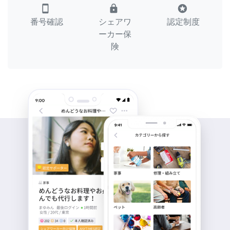
smartphone
lock
stars
番号確認
シェアワ
認定制度
ーカー保
険