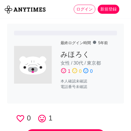
more_horiz
全て
修理・組立
家事
ログイン
新規登録
fiber_manual_record
最終ログイン時間
5年前
みほろく
女性
/
30代
/
東京都
sentiment_satisfied
sentiment_neutral
sentiment_dissatisfied
1
0
0
本人確認未確認
電話番号未確認
favorite_border
0
tag_faces
1