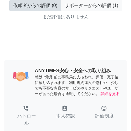
依頼者からの評価
(
0
)
サポーターからの評価
(
1
)
まだ評価はありません
ANYTIMES安心・安全への取り組み
報酬は取引前に事務局に支払われ、評価・完了後
に振り込まれます。利用規約違反の恐れや、少し
でも不審な内容のサービスやリクエストやユーザ
ーがあった場合は通報してください。
詳細を見る
perm_phone_msg
assignment_ind
tag_faces
パトロー
本人確認
評価制度
ル