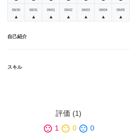
08/30
08/31
09/01
09/02
09/03
09/04
09/05
▲
▲
▲
▲
▲
▲
▲
自己紹介
スキル
評価
(
1
)
sentiment_satisfied
1
sentiment_neutral
0
sentiment_dissatisfied
0