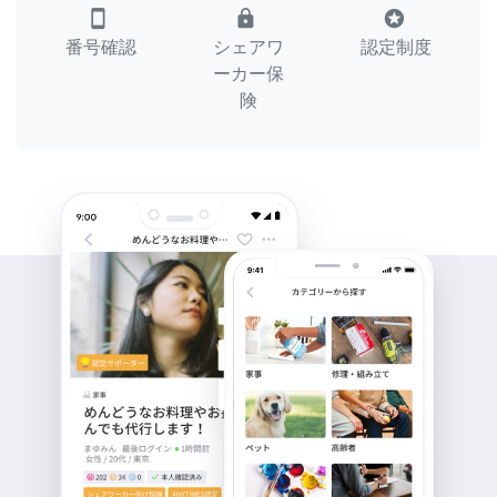
smartphone
lock
stars
番号確認
シェアワ
認定制度
ーカー保
険