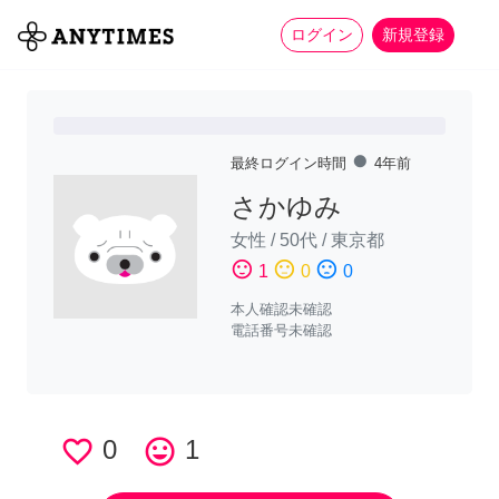
more_horiz
全て
修理・組立
家事
ログイン
新規登録
fiber_manual_record
最終ログイン時間
4年前
さかゆみ
女性
/
50代
/
東京都
sentiment_satisfied
sentiment_neutral
sentiment_dissatisfied
1
0
0
本人確認未確認
電話番号未確認
favorite_border
0
tag_faces
1