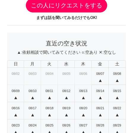
この人にリクエストをする
まずは話を聞いてみるだけでもOK!
直近の空き状況
▲:
依頼相談で聞いてみてください
○:
空あり
✕:
空なし
日
月
火
水
木
金
土
08/02
08/03
08/04
08/05
08/06
08/07
08/08
▲
▲
08/09
08/10
08/11
08/12
08/13
08/14
08/15
▲
▲
▲
▲
▲
▲
▲
08/16
08/17
08/18
08/19
08/20
08/21
08/22
▲
▲
▲
▲
▲
▲
▲
08/23
08/24
08/25
08/26
08/27
08/28
08/29
▲
▲
▲
▲
▲
▲
▲