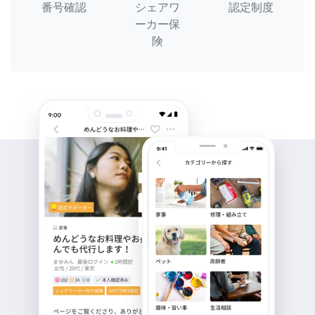
番号確認
シェアワ
認定制度
ーカー保
険