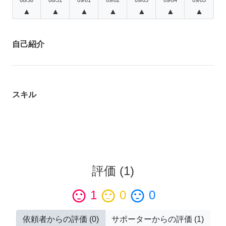
▲
▲
▲
▲
▲
▲
▲
自己紹介
スキル
評価
(
1
)
sentiment_satisfied
1
sentiment_neutral
0
sentiment_dissatisfied
0
依頼者からの評価
(
0
)
サポーターからの評価
(
1
)