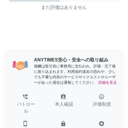
まだ評価はありません
ANYTIMES安心・安全への取り組み
報酬は取引前に事務局に支払われ、評価・完了後
に振り込まれます。利用規約違反の恐れや、少し
でも不審な内容のサービスやリクエストやユーザ
ーがあった場合は通報してください。
詳細を見る
perm_phone_msg
assignment_ind
tag_faces
パトロー
本人確認
評価制度
ル
smartphone
lock
stars