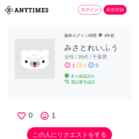
more_horiz
全て
修理・組立
家事
ログイン
新規登録
fiber_manual_record
最終ログイン時間
4年前
みさとれいふう
女性
/
30代
/
千葉県
sentiment_satisfied
sentiment_neutral
sentiment_dissatisfied
1
0
0
check_circle
本人確認済み
phone_in_talk
電話番号認証
favorite_border
0
tag_faces
1
この人にリクエストをする