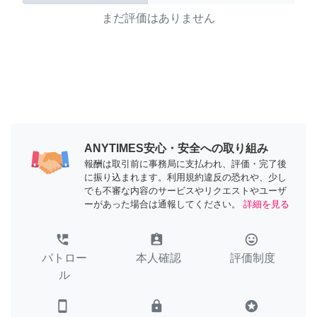
まだ評価はありません
ANYTIMES安心・安全への取り組み
報酬は取引前に事務局に支払われ、評価・完了後
に振り込まれます。利用規約違反の恐れや、少し
でも不審な内容のサービスやリクエストやユーザ
ーがあった場合は通報してください。
詳細を見る
perm_phone_msg
assignment_ind
tag_faces
パトロー
本人確認
評価制度
ル
smartphone
lock
stars