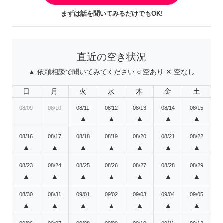
まずは話を聞いてみるだけでもOK!
直近の空き状況
▲:
依頼相談で聞いてみてください
○:
空あり
✕:
空なし
日
月
火
水
木
金
土
08/09
08/10
08/11
08/12
08/13
08/14
08/15
▲
▲
▲
▲
▲
08/16
08/17
08/18
08/19
08/20
08/21
08/22
▲
▲
▲
▲
▲
▲
▲
08/23
08/24
08/25
08/26
08/27
08/28
08/29
▲
▲
▲
▲
▲
▲
▲
08/30
08/31
09/01
09/02
09/03
09/04
09/05
▲
▲
▲
▲
▲
▲
▲
09/06
09/07
09/08
09/09
09/10
09/11
09/12