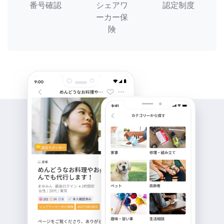
番号確認
シェアワ
認定制度
ーカー保
険