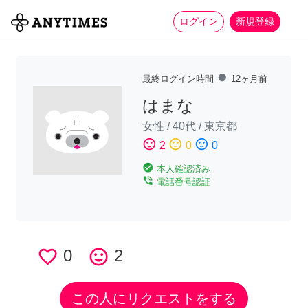
more_horiz
全て
修理・組立
家事
ログイン
新規登録
fiber_manual_record
最終ログイン時間
12ヶ月前
はまな
女性
/
40代
/
東京都
sentiment_satisfied
sentiment_neutral
sentiment_dissatisfied
2
0
0
check_circle
本人確認済み
phone_in_talk
電話番号認証
favorite_border
0
tag_faces
2
この人にリクエストをする