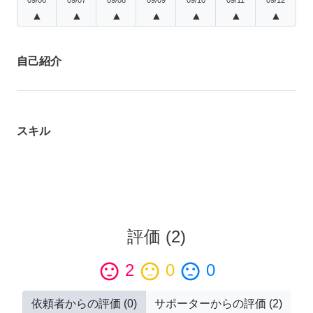
▲
▲
▲
▲
▲
▲
▲
自己紹介
スキル
評価
(
2
)
sentiment_satisfied
2
sentiment_neutral
0
sentiment_dissatisfied
0
依頼者からの評価
(
0
)
サポーターからの評価
(
2
)