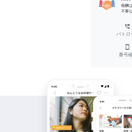
報酬
不審
perm_phone_msg
パトロ
smartphone
番号