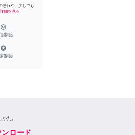
の恐れや、少しでも
詳細を見る
tag_faces
価制度
stars
定制度
しかた。
ダウンロード