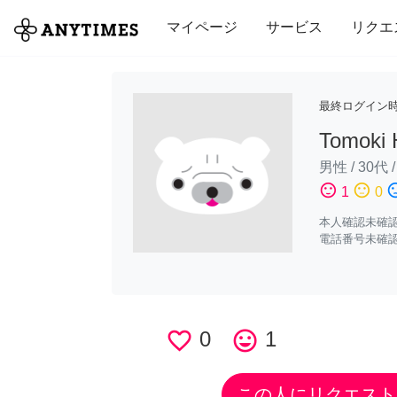
全て
修理・組立
家事
引っ越し
マイページ
サービス
リクエ
最終ログイン
Tomoki 
男性
/
30代
sentiment_satisfied
sentiment_neutral
sentiment_di
1
0
本人確認未確
電話番号未確
favorite_border
0
tag_faces
1
この人にリクエスト