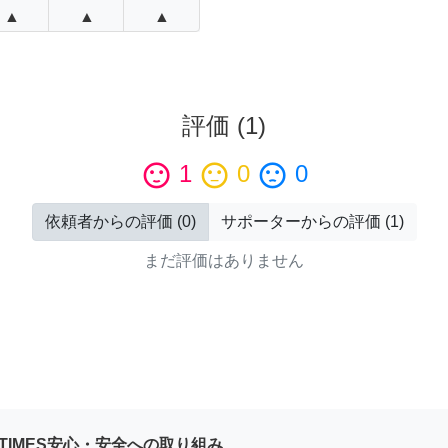
▲
▲
▲
評価
(
1
)
sentiment_satisfied
1
sentiment_neutral
0
sentiment_dissatisfied
0
依頼者からの評価
(
0
)
サポーターからの評価
(
1
)
まだ評価はありません
YTIMES安心・安全への取り組み