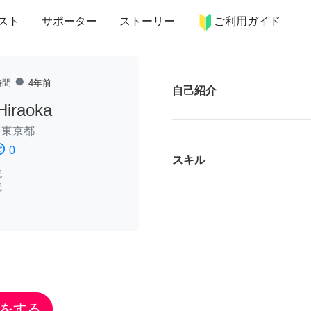
more_horiz
インテリア
趣味・習い事
ペット
料理
スト
サポーター
ストーリー
ご利用ガイド
fiber_manual_record
時間
4年前
自己紹介
Hiraoka
/
東京都
ssatisfied
0
スキル
認
認
をする