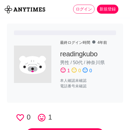
more_horiz
全て
修理・組立
家事
ログイン
新規登録
fiber_manual_record
最終ログイン時間
4年前
readingkubo
男性
/
50代
/
神奈川県
sentiment_satisfied
sentiment_neutral
sentiment_dissatisfied
1
0
0
本人確認未確認
電話番号未確認
favorite_border
0
tag_faces
1