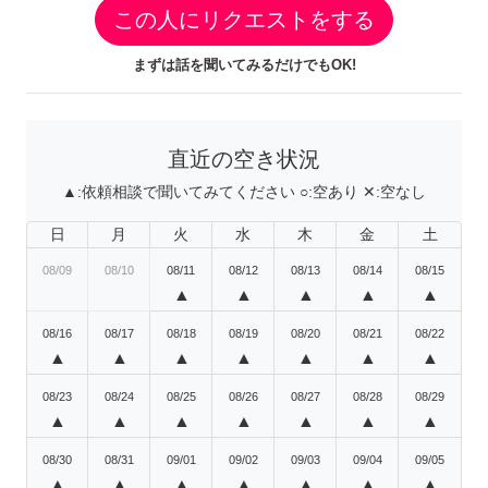
この人にリクエストをする
まずは話を聞いてみるだけでもOK!
直近の空き状況
▲:
依頼相談で聞いてみてください
○:
空あり
✕:
空なし
日
月
火
水
木
金
土
08/09
08/10
08/11
08/12
08/13
08/14
08/15
▲
▲
▲
▲
▲
08/16
08/17
08/18
08/19
08/20
08/21
08/22
▲
▲
▲
▲
▲
▲
▲
08/23
08/24
08/25
08/26
08/27
08/28
08/29
▲
▲
▲
▲
▲
▲
▲
08/30
08/31
09/01
09/02
09/03
09/04
09/05
▲
▲
▲
▲
▲
▲
▲