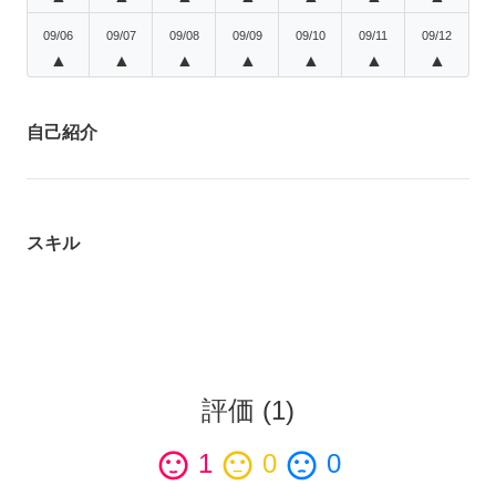
09/06
09/07
09/08
09/09
09/10
09/11
09/12
▲
▲
▲
▲
▲
▲
▲
自己紹介
スキル
評価
(
1
)
sentiment_satisfied
1
sentiment_neutral
0
sentiment_dissatisfied
0