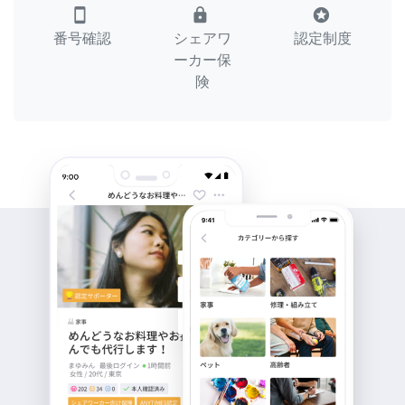
smartphone
lock
stars
番号確認
シェアワ
認定制度
ーカー保
険