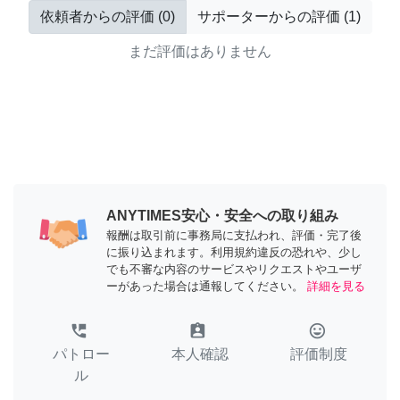
依頼者からの評価
(
0
)
サポーターからの評価
(
1
)
まだ評価はありません
ANYTIMES安心・安全への取り組み
報酬は取引前に事務局に支払われ、評価・完了後
に振り込まれます。利用規約違反の恐れや、少し
でも不審な内容のサービスやリクエストやユーザ
ーがあった場合は通報してください。
詳細を見る
perm_phone_msg
assignment_ind
tag_faces
パトロー
本人確認
評価制度
ル