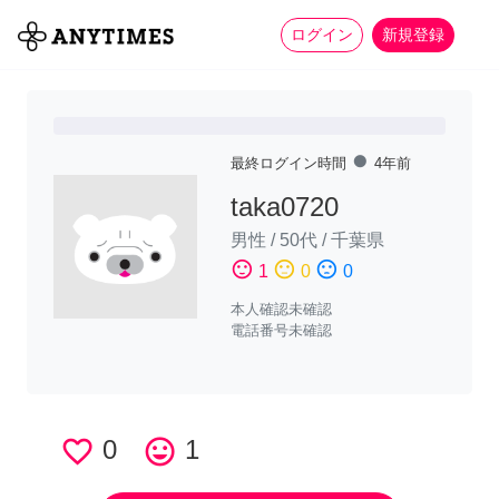
more_horiz
全て
修理・組立
家事
ログイン
新規登録
fiber_manual_record
最終ログイン時間
4年前
taka0720
男性
/
50代
/
千葉県
sentiment_satisfied
sentiment_neutral
sentiment_dissatisfied
1
0
0
本人確認未確認
電話番号未確認
favorite_border
0
tag_faces
1