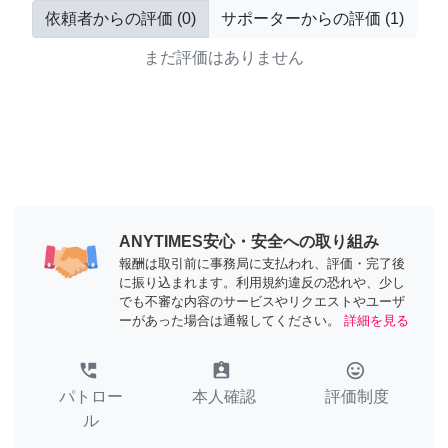
依頼者からの評価
(
0
)
サポーターからの評価
(
1
)
まだ評価はありません
ANYTIMES安心・安全への取り組み
報酬は取引前に事務局に支払われ、評価・完了後
に振り込まれます。利用規約違反の恐れや、少し
でも不審な内容のサービスやリクエストやユーザ
ーがあった場合は通報してください。
詳細を見る
perm_phone_msg
assignment_ind
tag_faces
パトロー
本人確認
評価制度
ル