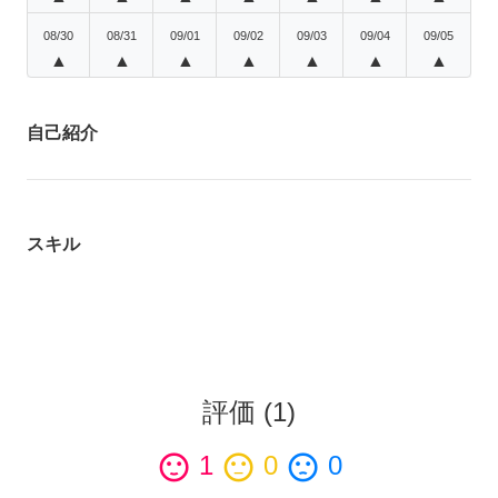
08/30
08/31
09/01
09/02
09/03
09/04
09/05
▲
▲
▲
▲
▲
▲
▲
自己紹介
スキル
評価
(
1
)
sentiment_satisfied
1
sentiment_neutral
0
sentiment_dissatisfied
0