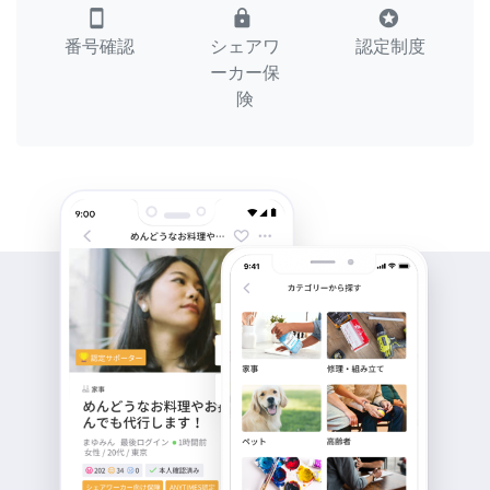
smartphone
lock
stars
番号確認
シェアワ
認定制度
ーカー保
険