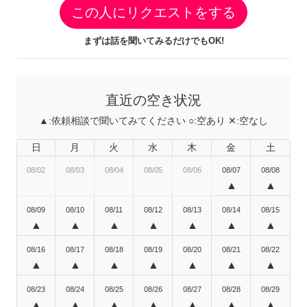
この人にリクエストをする
まずは話を聞いてみるだけでもOK!
直近の空き状況
▲:
依頼相談で聞いてみてください
○:
空あり
✕:
空なし
日
月
火
水
木
金
土
08/02
08/03
08/04
08/05
08/06
08/07
08/08
▲
▲
08/09
08/10
08/11
08/12
08/13
08/14
08/15
▲
▲
▲
▲
▲
▲
▲
08/16
08/17
08/18
08/19
08/20
08/21
08/22
▲
▲
▲
▲
▲
▲
▲
08/23
08/24
08/25
08/26
08/27
08/28
08/29
▲
▲
▲
▲
▲
▲
▲