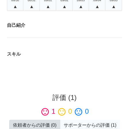
▲
▲
▲
▲
▲
▲
▲
自己紹介
スキル
評価
(
1
)
sentiment_satisfied
1
sentiment_neutral
0
sentiment_dissatisfied
0
依頼者からの評価
(
0
)
サポーターからの評価
(
1
)