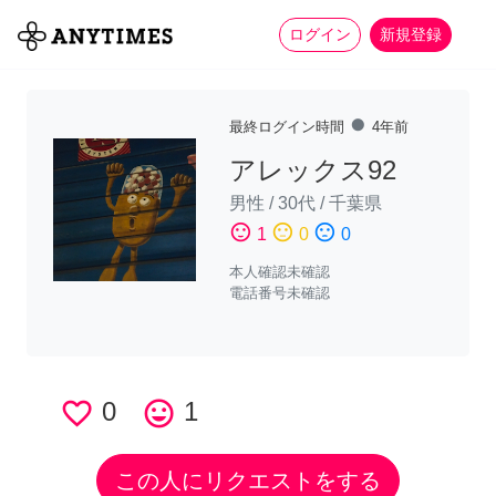
more_horiz
全て
修理・組立
家事
ログイン
新規登録
fiber_manual_record
最終ログイン時間
4年前
アレックス92
男性
/
30代
/
千葉県
sentiment_satisfied
sentiment_neutral
sentiment_dissatisfied
1
0
0
本人確認未確認
電話番号未確認
favorite_border
0
tag_faces
1
この人にリクエストをする