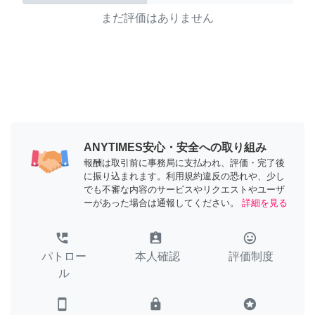
まだ評価はありません
ANYTIMES安心・安全への取り組み
報酬は取引前に事務局に支払われ、評価・完了後
に振り込まれます。利用規約違反の恐れや、少し
でも不審な内容のサービスやリクエストやユーザ
ーがあった場合は通報してください。
詳細を見る
perm_phone_msg
assignment_ind
tag_faces
パトロー
本人確認
評価制度
ル
smartphone
lock
stars