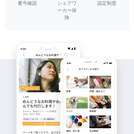
番号確認
シェアワ
認定制度
ーカー保
険