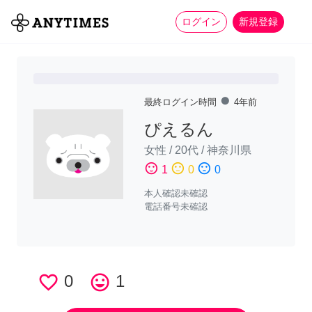
more_horiz
全て
修理・組立
家事
ログイン
新規登録
fiber_manual_record
最終ログイン時間
4年前
ぴえるん
女性
/
20代
/
神奈川県
sentiment_satisfied
sentiment_neutral
sentiment_dissatisfied
1
0
0
本人確認未確認
電話番号未確認
favorite_border
0
tag_faces
1