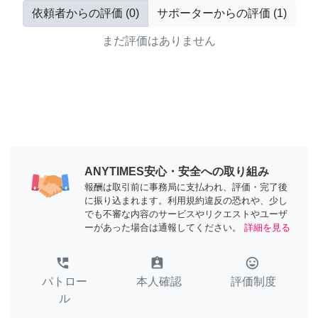
依頼者からの評価
(
0
)
サポーターからの評価
(
1
)
まだ評価はありません
ANYTIMES安心・安全への取り組み
報酬は取引前に事務局に支払われ、評価・完了後
に振り込まれます。利用規約違反の恐れや、少し
でも不審な内容のサービスやリクエストやユーザ
ーがあった場合は通報してください。
詳細を見る
perm_phone_msg
assignment_ind
tag_faces
パトロー
本人確認
評価制度
ル