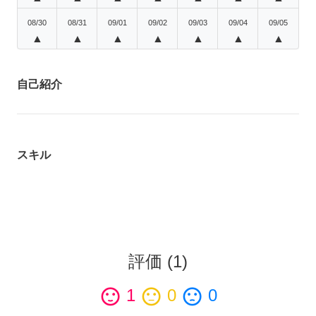
08/30
08/31
09/01
09/02
09/03
09/04
09/05
▲
▲
▲
▲
▲
▲
▲
自己紹介
スキル
評価
(
1
)
sentiment_satisfied
1
sentiment_neutral
0
sentiment_dissatisfied
0