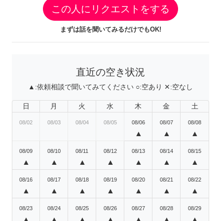
この人にリクエストをする
まずは話を聞いてみるだけでもOK!
直近の空き状況
▲:
依頼相談で聞いてみてください
○:
空あり
✕:
空なし
日
月
火
水
木
金
土
08/02
08/03
08/04
08/05
08/06
08/07
08/08
▲
▲
▲
08/09
08/10
08/11
08/12
08/13
08/14
08/15
▲
▲
▲
▲
▲
▲
▲
08/16
08/17
08/18
08/19
08/20
08/21
08/22
▲
▲
▲
▲
▲
▲
▲
08/23
08/24
08/25
08/26
08/27
08/28
08/29
▲
▲
▲
▲
▲
▲
▲