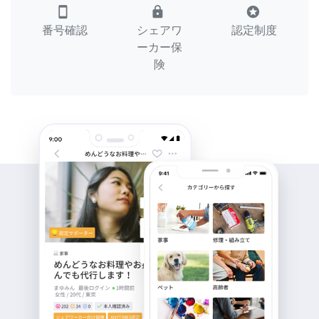
smartphone
lock
stars
番号確認
シェアワ
認定制度
ーカー保
険