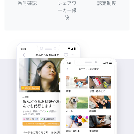
番号確認
シェアワ
認定制度
ーカー保
険