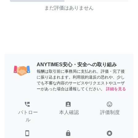
まだ評価はありません
ANYTIMES安心・安全への取り組み
報酬は取引前に事務局に支払われ、評価・完了後
に振り込まれます。利用規約違反の恐れや、少し
でも不審な内容のサービスやリクエストやユーザ
ーがあった場合は通報してください。
詳細を見る
perm_phone_msg
assignment_ind
tag_faces
パトロー
本人確認
評価制度
ル
smartphone
lock
stars