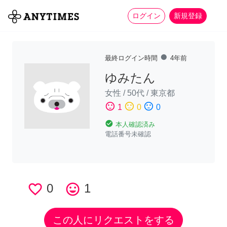
more_horiz
全て
修理・組立
家事
ログイン
新規登録
fiber_manual_record
最終ログイン時間
4年前
ゆみたん
女性
/
50代
/
東京都
sentiment_satisfied
sentiment_neutral
sentiment_dissatisfied
1
0
0
check_circle
本人確認済み
電話番号未確認
favorite_border
0
tag_faces
1
この人にリクエストをする