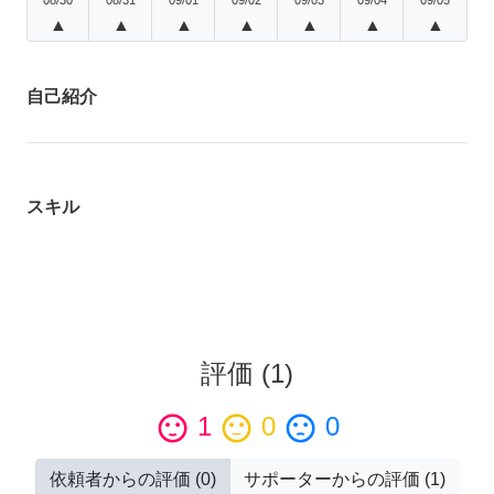
▲
▲
▲
▲
▲
▲
▲
自己紹介
スキル
評価
(
1
)
sentiment_satisfied
1
sentiment_neutral
0
sentiment_dissatisfied
0
依頼者からの評価
(
0
)
サポーターからの評価
(
1
)