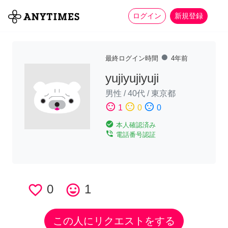
more_horiz
全て
修理・組立
家事
ログイン
新規登録
fiber_manual_record
最終ログイン時間
4年前
yujiyujiyuji
男性
/
40代
/
東京都
sentiment_satisfied
sentiment_neutral
sentiment_dissatisfied
1
0
0
check_circle
本人確認済み
phone_in_talk
電話番号認証
favorite_border
0
tag_faces
1
この人にリクエストをする