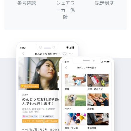
番号確認
シェアワ
認定制度
ーカー保
険