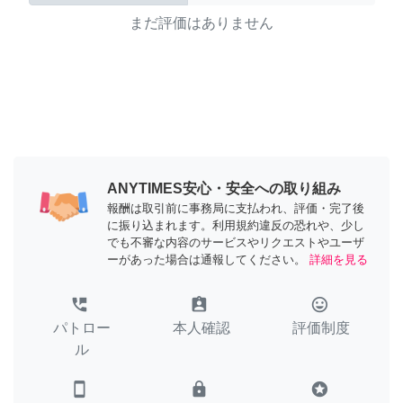
まだ評価はありません
ANYTIMES安心・安全への取り組み
報酬は取引前に事務局に支払われ、評価・完了後
に振り込まれます。利用規約違反の恐れや、少し
でも不審な内容のサービスやリクエストやユーザ
ーがあった場合は通報してください。
詳細を見る
perm_phone_msg
assignment_ind
tag_faces
パトロー
本人確認
評価制度
ル
smartphone
lock
stars