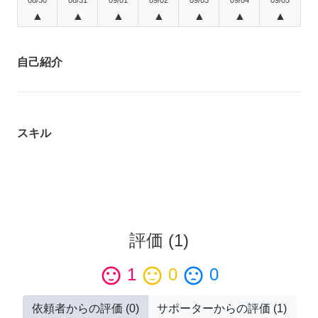
▲
▲
▲
▲
▲
▲
▲
自己紹介
スキル
評価
(
1
)
sentiment_satisfied
1
sentiment_neutral
0
sentiment_dissatisfied
0
依頼者からの評価
(
0
)
サポーターからの評価
(
1
)