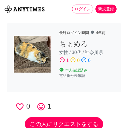
more_horiz
全て
修理・組立
家事
ログイン
新規登録
fiber_manual_record
最終ログイン時間
4年前
ちょめろ
女性
/
30代
/
神奈川県
sentiment_satisfied
sentiment_neutral
sentiment_dissatisfied
1
0
0
check_circle
本人確認済み
電話番号未確認
favorite_border
0
tag_faces
1
この人にリクエストをする