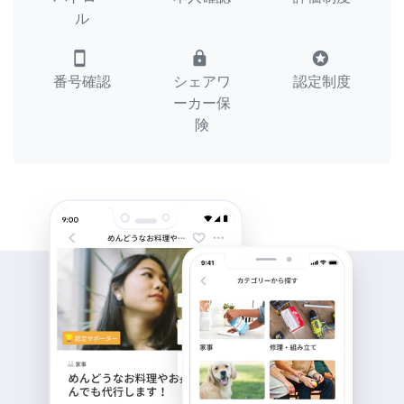
ル
smartphone
lock
stars
番号確認
シェアワ
認定制度
ーカー保
険