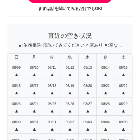
まずは話を聞いてみるだけでもOK!
直近の空き状況
▲:
依頼相談で聞いてみてください
○:
空あり
✕:
空なし
日
月
火
水
木
金
土
08/09
08/10
08/11
08/12
08/13
08/14
08/15
▲
▲
▲
▲
▲
▲
▲
08/16
08/17
08/18
08/19
08/20
08/21
08/22
▲
▲
▲
▲
▲
▲
▲
08/23
08/24
08/25
08/26
08/27
08/28
08/29
▲
▲
▲
▲
▲
▲
▲
08/30
08/31
09/01
09/02
09/03
09/04
09/05
▲
▲
▲
▲
▲
▲
▲
09/06
09/07
09/08
09/09
09/10
09/11
09/12