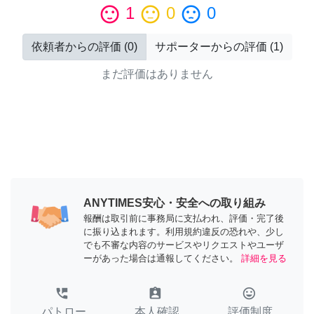
sentiment_satisfied
1
sentiment_neutral
0
sentiment_dissatisfied
0
依頼者からの評価
(
0
)
サポーターからの評価
(
1
)
まだ評価はありません
ANYTIMES安心・安全への取り組み
報酬は取引前に事務局に支払われ、評価・完了後
に振り込まれます。利用規約違反の恐れや、少し
でも不審な内容のサービスやリクエストやユーザ
ーがあった場合は通報してください。
詳細を見る
perm_phone_msg
assignment_ind
tag_faces
パトロー
本人確認
評価制度