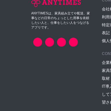
COM
会社
ANYTIMESは、家具組み立てや配送、家
利用
事などの日常のちょっとした用事を依頼
したい人と、仕事をしたい人をつなげる
特定
アプリです。
表記
個人
CON
企業
家具
取材
IT
して
望さ