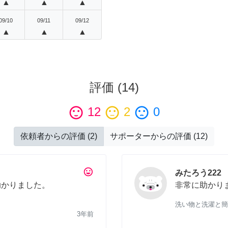
▲
▲
▲
09/10
09/11
09/12
▲
▲
▲
評価
(
14
)
sentiment_satisfied
12
sentiment_neutral
2
sentiment_dissatisfied
0
依頼者からの評価
(
2
)
サポーターからの評価
(
12
)
tag_faces
みたろう222
助かりました。
非常に助かり
洗い物と洗濯と簡
3年前