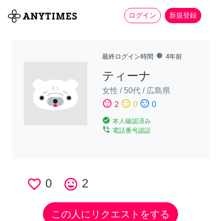
more_horiz
全て
修理・組立
家事
ログイン
新規登録
fiber_manual_record
最終ログイン時間
4年前
ティーナ
女性
/
50代
/
広島県
sentiment_satisfied
sentiment_neutral
sentiment_dissatisfied
2
0
0
check_circle
本人確認済み
phone_in_talk
電話番号認証
favorite_border
0
tag_faces
2
この人にリクエストをする