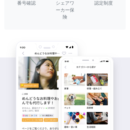
番号確認
シェアワ
認定制度
ーカー保
険