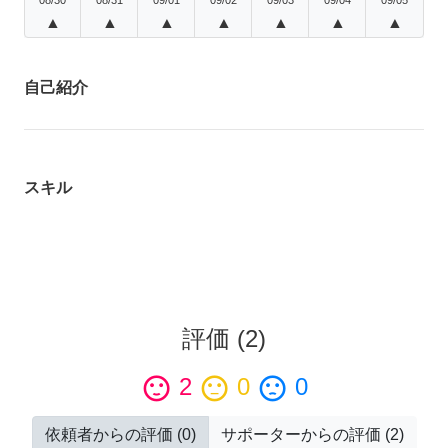
▲
▲
▲
▲
▲
▲
▲
自己紹介
スキル
評価
(
2
)
sentiment_satisfied
2
sentiment_neutral
0
sentiment_dissatisfied
0
依頼者からの評価
(
0
)
サポーターからの評価
(
2
)