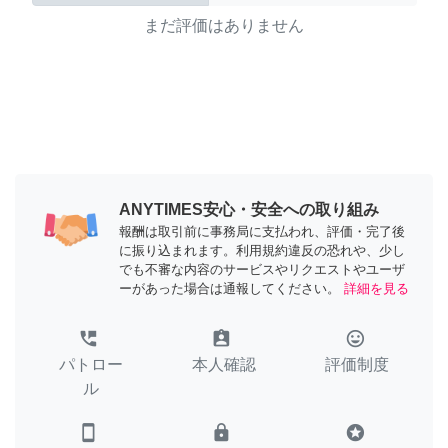
まだ評価はありません
ANYTIMES安心・安全への取り組み
報酬は取引前に事務局に支払われ、評価・完了後
に振り込まれます。利用規約違反の恐れや、少し
でも不審な内容のサービスやリクエストやユーザ
ーがあった場合は通報してください。
詳細を見る
perm_phone_msg
assignment_ind
tag_faces
パトロー
本人確認
評価制度
ル
smartphone
lock
stars