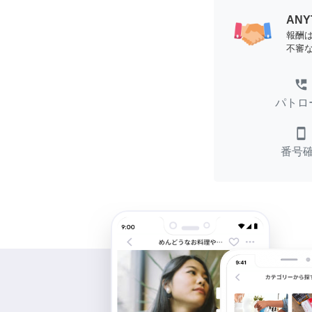
AN
報酬
不審
perm_phone_msg
パトロ
smartphone
番号