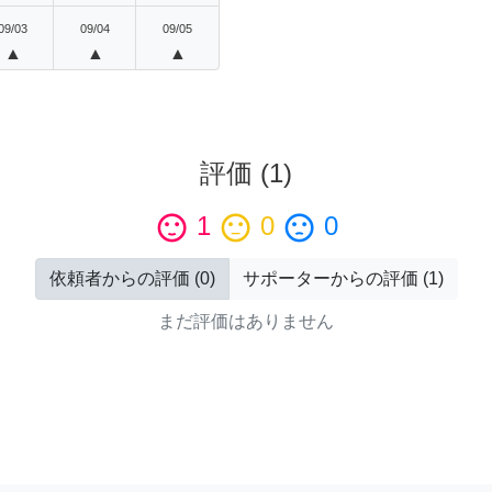
09/03
09/04
09/05
▲
▲
▲
評価
(
1
)
sentiment_satisfied
1
sentiment_neutral
0
sentiment_dissatisfied
0
依頼者からの評価
(
0
)
サポーターからの評価
(
1
)
まだ評価はありません