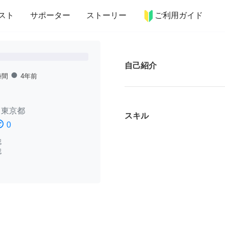
more_horiz
インテリア
趣味・習い事
ペット
料理
スト
サポーター
ストーリー
ご利用ガイド
自己紹介
fiber_manual_record
時間
4年前
/
東京都
スキル
ssatisfied
0
認
認