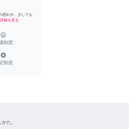
の恐れや、少しでも
詳細を見る
tag_faces
価制度
stars
定制度
しかた。