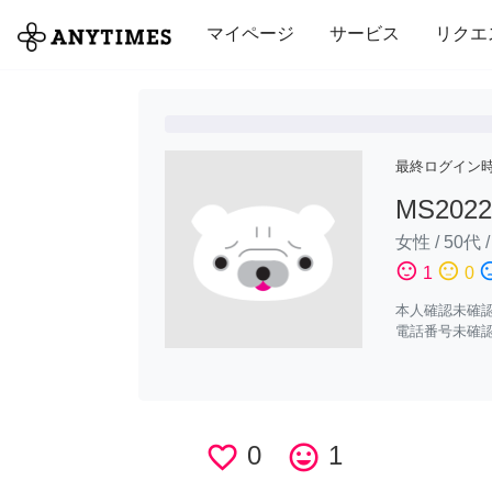
全て
修理・組立
家事
引っ越し
マイページ
サービス
リクエ
最終ログイン
MS2022
女性
/
50代
sentiment_satisfied
sentiment_neutral
sentiment_di
1
0
本人確認未確
電話番号未確
favorite_border
0
tag_faces
1