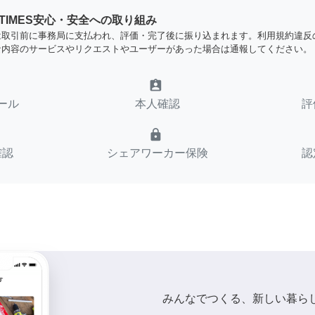
YTIMES安心・安全への取り組み
は取引前に事務局に支払われ、評価・完了後に振り込まれます。利用規約違反
な内容のサービスやリクエストやユーザーがあった場合は通報してください。
assignment_ind
ール
本人確認
評
lock
確認
シェアワーカー保険
認
みんなでつくる、新しい暮ら