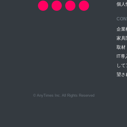
個人
CON
企業
家具
取材
IT
して
望さ
© AnyTimes Inc. All Rights Reserved