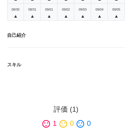
08/30
08/31
09/01
09/02
09/03
09/04
09/05
▲
▲
▲
▲
▲
▲
▲
自己紹介
スキル
評価
(
1
)
sentiment_satisfied
1
sentiment_neutral
0
sentiment_dissatisfied
0