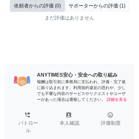
依頼者からの評価
(
0
)
サポーターからの評価
(
1
)
まだ評価はありません
ANYTIMES安心・安全への取り組み
報酬は取引前に事務局に支払われ、評価・完了後
に振り込まれます。利用規約違反の恐れや、少し
でも不審な内容のサービスやリクエストやユーザ
ーがあった場合は通報してください。
詳細を見る
perm_phone_msg
assignment_ind
tag_faces
パトロー
本人確認
評価制度
ル