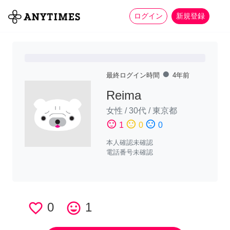
more_horiz
全て
修理・組立
家事
ログイン
新規登録
fiber_manual_record
最終ログイン時間
4年前
Reima
女性
/
30代
/
東京都
sentiment_satisfied
sentiment_neutral
sentiment_dissatisfied
1
0
0
本人確認未確認
電話番号未確認
favorite_border
0
tag_faces
1