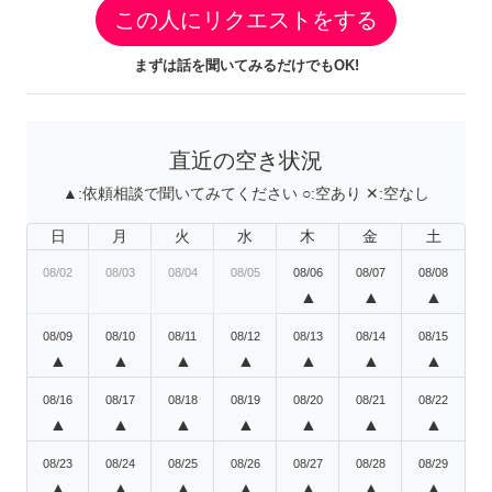
この人にリクエストをする
まずは話を聞いてみるだけでもOK!
直近の空き状況
▲:
依頼相談で聞いてみてください
○:
空あり
✕:
空なし
日
月
火
水
木
金
土
08/02
08/03
08/04
08/05
08/06
08/07
08/08
▲
▲
▲
08/09
08/10
08/11
08/12
08/13
08/14
08/15
▲
▲
▲
▲
▲
▲
▲
08/16
08/17
08/18
08/19
08/20
08/21
08/22
▲
▲
▲
▲
▲
▲
▲
08/23
08/24
08/25
08/26
08/27
08/28
08/29
▲
▲
▲
▲
▲
▲
▲