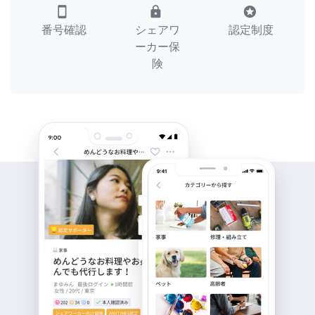
smartphone
lock
stars
番号確認
シェアワ
認定制度
ーカー保
険