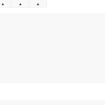
▲
▲
▲