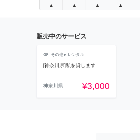
▲
▲
▲
▲
販売中のサービス
attachment
その他
▸ レンタル
[神奈川県]私を貸します
¥3,000
神奈川県