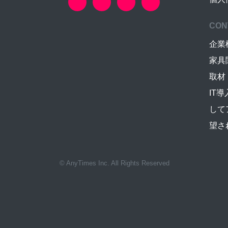
CON
企業
家具
取材
IT
して
望さ
© AnyTimes Inc. All Rights Reserved