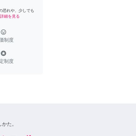
の恐れや、少しでも
詳細を見る
tag_faces
価制度
stars
定制度
しかた。