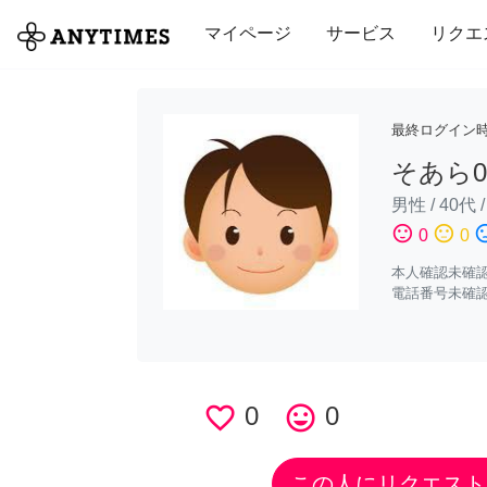
全て
修理・組立
家事
引っ越し
マイページ
サービス
リクエ
最終ログイン
そあら0
男性
/
40代
sentiment_satisfied
sentiment_neutral
sentiment_di
0
0
本人確認未確
電話番号未確
favorite_border
0
tag_faces
0
この人にリクエスト