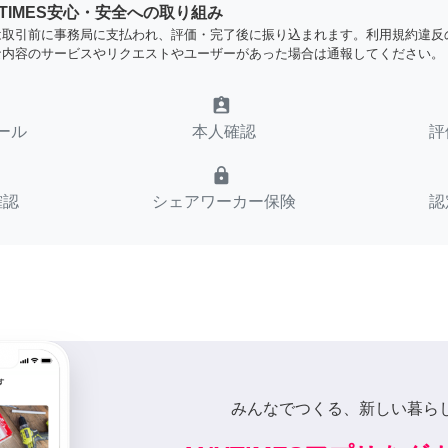
YTIMES安心・安全への取り組み
は取引前に事務局に支払われ、評価・完了後に振り込まれます。利用規約違反
な内容のサービスやリクエストやユーザーがあった場合は通報してください。
assignment_ind
ール
本人確認
評
lock
確認
シェアワーカー保険
認
みんなでつくる、新しい暮ら