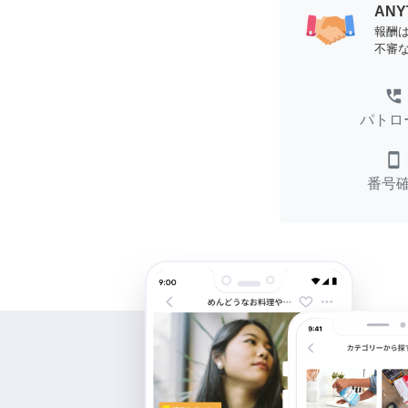
AN
報酬
不審
perm_phone_msg
パトロ
smartphone
番号