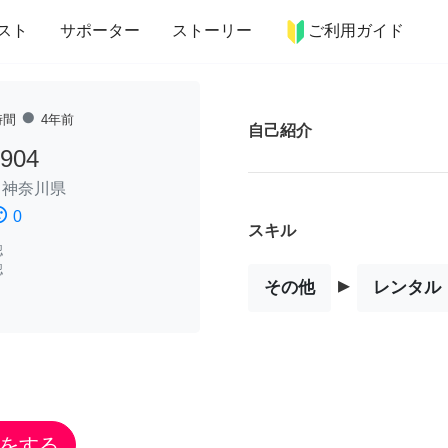
more_horiz
インテリア
趣味・習い事
ペット
料理
スト
サポーター
ストーリー
ご利用ガイド
fiber_manual_record
時間
4年前
自己紹介
904
/
神奈川県
ssatisfied
0
スキル
認
認
▸
その他
レンタル
をする