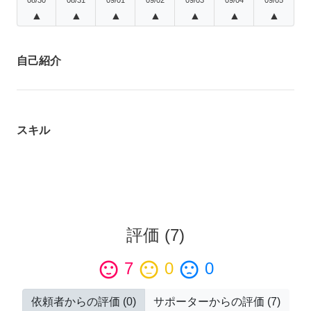
▲
▲
▲
▲
▲
▲
▲
自己紹介
スキル
評価
(
7
)
sentiment_satisfied
7
sentiment_neutral
0
sentiment_dissatisfied
0
依頼者からの評価
(
0
)
サポーターからの評価
(
7
)