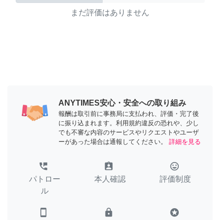
まだ評価はありません
ANYTIMES安心・安全への取り組み
報酬は取引前に事務局に支払われ、評価・完了後
に振り込まれます。利用規約違反の恐れや、少し
でも不審な内容のサービスやリクエストやユーザ
ーがあった場合は通報してください。
詳細を見る
perm_phone_msg
assignment_ind
tag_faces
パトロー
本人確認
評価制度
ル
smartphone
lock
stars