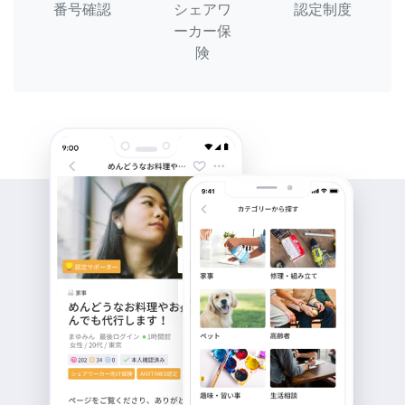
番号確認
シェアワ
認定制度
ーカー保
険