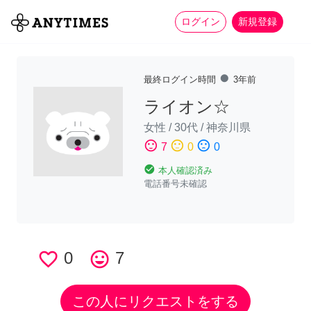
more_horiz
全て
修理・組立
家事
ログイン
新規登録
fiber_manual_record
最終ログイン時間
3年前
ライオン☆
女性
/
30代
/
神奈川県
sentiment_satisfied
sentiment_neutral
sentiment_dissatisfied
7
0
0
check_circle
本人確認済み
電話番号未確認
favorite_border
0
tag_faces
7
この人にリクエストをする