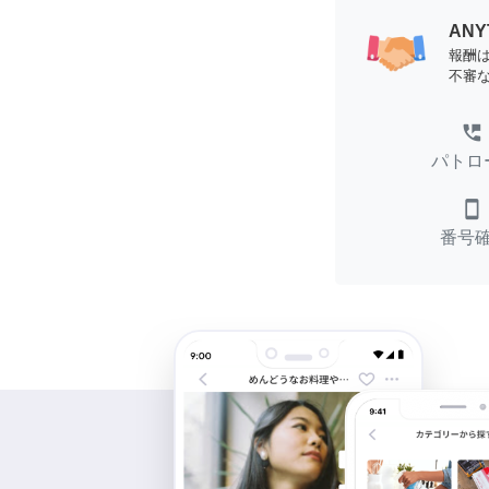
AN
報酬
不審
perm_phone_msg
パトロ
smartphone
番号