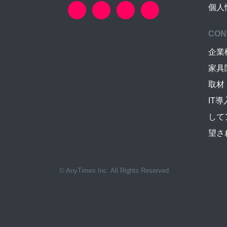
個人
CON
企業
家具
取材
IT
して
望さ
© AnyTimes Inc. All Rights Reserved