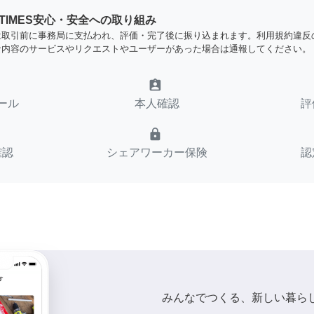
YTIMES安心・安全への取り組み
は取引前に事務局に支払われ、評価・完了後に振り込まれます。利用規約違反
な内容のサービスやリクエストやユーザーがあった場合は通報してください。
assignment_ind
ール
本人確認
評
lock
確認
シェアワーカー保険
認
みんなでつくる、新しい暮ら