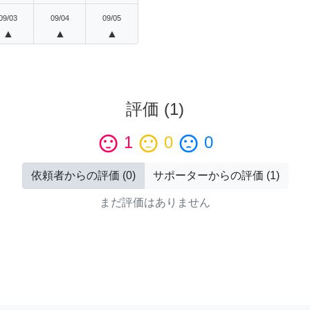
09/03
09/04
09/05
▲
▲
▲
評価
(
1
)
sentiment_satisfied
1
sentiment_neutral
0
sentiment_dissatisfied
0
依頼者からの評価
(
0
)
サポーターからの評価
(
1
)
まだ評価はありません