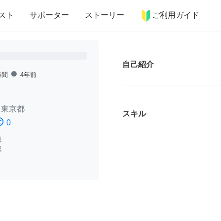
more_horiz
インテリア
趣味・習い事
ペット
料理
スト
サポーター
ストーリー
ご利用ガイド
自己紹介
fiber_manual_record
時間
4年前
/
東京都
スキル
ssatisfied
0
認
認