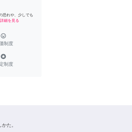
の恐れや、少しでも
詳細を見る
tag_faces
価制度
stars
定制度
しかた。