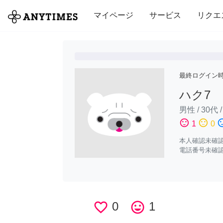
全て
修理・組立
家事
引っ越し
マイページ
サービス
リクエ
最終ログイン
ハク7
男性
/
30代
sentiment_satisfied
sentiment_neutral
sentiment_di
1
0
本人確認未確
電話番号未確
favorite_border
0
tag_faces
1