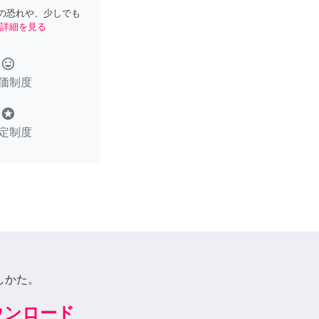
の恐れや、少しでも
詳細を見る
tag_faces
価制度
stars
定制度
しかた。
ダウンロード