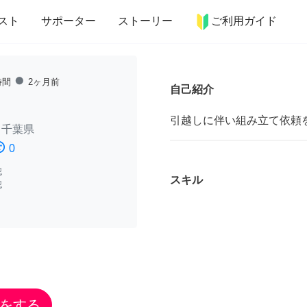
more_horiz
インテリア
趣味・習い事
ペット
料理
スト
サポーター
ストーリー
ご利用ガイド
fiber_manual_record
時間
2ヶ月前
自己紹介
引越しに伴い組み立て依頼
/
千葉県
ssatisfied
0
認
スキル
認
をする