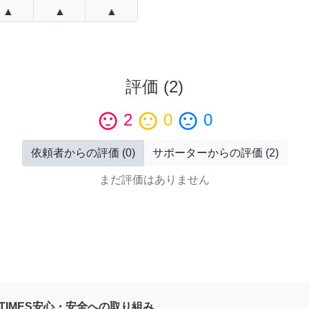
▲
▲
▲
評価
(
2
)
sentiment_satisfied
2
sentiment_neutral
0
sentiment_dissatisfied
0
依頼者からの評価
(
0
)
サポーターからの評価
(
2
)
まだ評価はありません
YTIMES安心・安全への取り組み