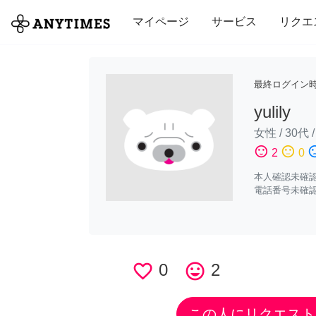
全て
修理・組立
家事
引っ越し
マイページ
サービス
リクエ
最終ログイン
yulily
女性
/
30代
sentiment_satisfied
sentiment_neutral
sentiment_di
2
0
本人確認未確
電話番号未確
favorite_border
0
tag_faces
2
この人にリクエスト