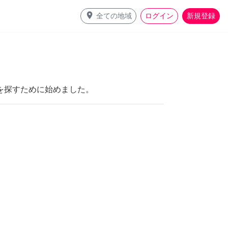
place
全ての地域
ログイン
新規登録
を探すために始めました。