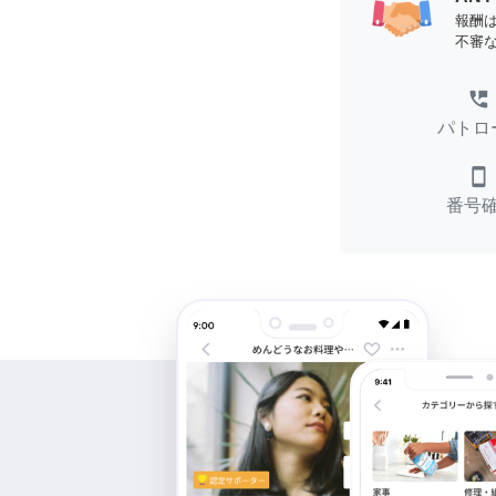
報酬
不審
perm_phone_msg
パトロ
smartphone
番号