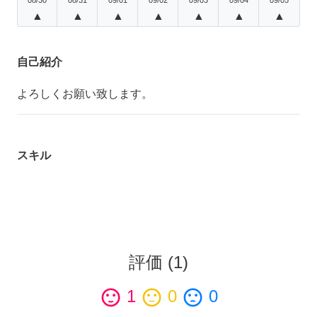
▲
▲
▲
▲
▲
▲
▲
自己紹介
よろしくお願い致します。
スキル
評価
(
1
)
sentiment_satisfied
1
sentiment_neutral
0
sentiment_dissatisfied
0