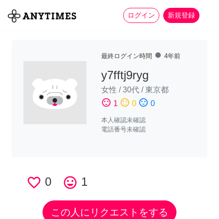
more_horiz
全て
修理・組立
家事
ログイン
新規登録
fiber_manual_record
最終ログイン時間
4年前
y7fftj9ryg
女性
/
30代
/
東京都
sentiment_satisfied
sentiment_neutral
sentiment_dissatisfied
1
0
0
本人確認未確認
電話番号未確認
favorite_border
0
tag_faces
1
この人にリクエストをする