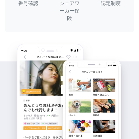
番号確認
シェアワ
認定制度
ーカー保
険