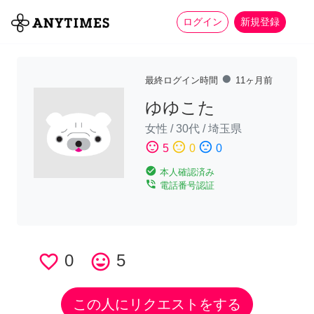
more_horiz
全て
修理・組立
家事
ログイン
新規登録
fiber_manual_record
最終ログイン時間
11ヶ月前
ゆゆこた
女性
/
30代
/
埼玉県
sentiment_satisfied
sentiment_neutral
sentiment_dissatisfied
5
0
0
check_circle
本人確認済み
phone_in_talk
電話番号認証
favorite_border
0
tag_faces
5
この人にリクエストをする