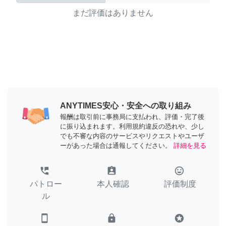
まだ評価はありません
ANYTIMES安心・安全への取り組み
報酬は取引前に事務局に支払われ、評価・完了後
に振り込まれます。利用規約違反の恐れや、少し
でも不審な内容のサービスやリクエストやユーザ
ーがあった場合は通報してください。
詳細を見る
perm_phone_msg
assignment_ind
tag_faces
パトロー
本人確認
評価制度
ル
smartphone
lock
stars