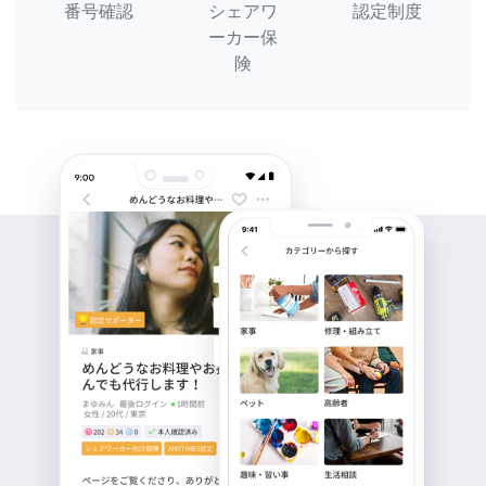
番号確認
シェアワ
認定制度
ーカー保
険