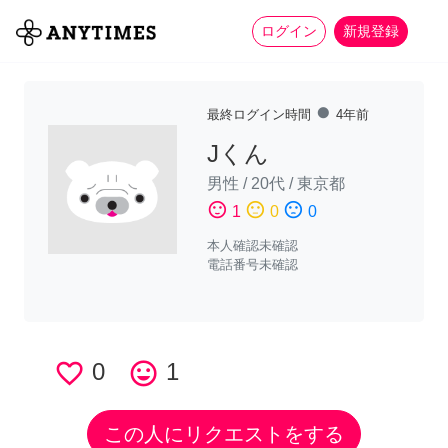
more_horiz
全て
修理・組立
家事
ログイン
新規登録
fiber_manual_record
最終ログイン時間
4年前
Jくん
男性
/
20代
/
東京都
sentiment_satisfied
sentiment_neutral
sentiment_dissatisfied
1
0
0
本人確認未確認
電話番号未確認
favorite_border
0
tag_faces
1
この人にリクエストをする