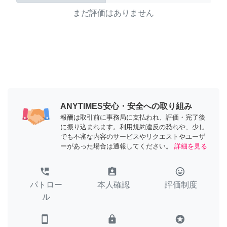
まだ評価はありません
ANYTIMES安心・安全への取り組み
報酬は取引前に事務局に支払われ、評価・完了後
に振り込まれます。利用規約違反の恐れや、少し
でも不審な内容のサービスやリクエストやユーザ
ーがあった場合は通報してください。
詳細を見る
perm_phone_msg
assignment_ind
tag_faces
パトロー
本人確認
評価制度
ル
smartphone
lock
stars