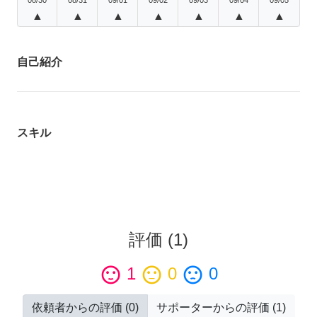
▲
▲
▲
▲
▲
▲
▲
自己紹介
スキル
評価
(
1
)
sentiment_satisfied
1
sentiment_neutral
0
sentiment_dissatisfied
0
依頼者からの評価
(
0
)
サポーターからの評価
(
1
)