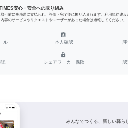
YTIMES安心・安全への取り組み
は取引前に事務局に支払われ、評価・完了後に振り込まれます。利用規約違反
な内容のサービスやリクエストやユーザーがあった場合は通報してください。
assignment_ind
ール
本人確認
評
lock
確認
シェアワーカー保険
認
みんなでつくる、新しい暮ら