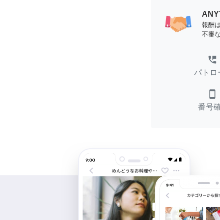
AN
報酬
不審
perm_phone_msg
パトロ
smartphone
番号