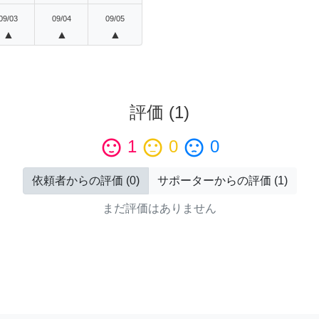
09/03
09/04
09/05
▲
▲
▲
評価
(
1
)
sentiment_satisfied
1
sentiment_neutral
0
sentiment_dissatisfied
0
依頼者からの評価
(
0
)
サポーターからの評価
(
1
)
まだ評価はありません