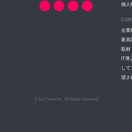
個人
CON
企業
家具
取材
IT
して
望さ
© AnyTimes Inc. All Rights Reserved