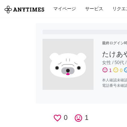
全て
修理・組立
家事
引っ越し
マイページ
サービス
リクエ
最終ログイン
たけあ
女性
/
50代
sentiment_satisfied
sentiment_neutral
sentiment_di
1
0
本人確認未確
電話番号未確
favorite_border
0
tag_faces
1