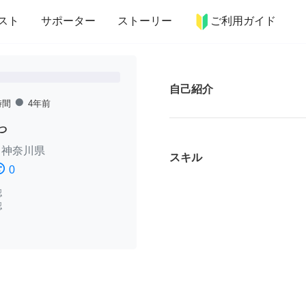
more_horiz
インテリア
趣味・習い事
ペット
料理
スト
サポーター
ストーリー
ご利用ガイド
自己紹介
fiber_manual_record
時間
4年前
や
/
神奈川県
スキル
ssatisfied
0
認
認