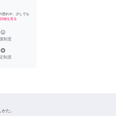
の恐れや、少しでも
詳細を見る
tag_faces
価制度
stars
定制度
しかた。