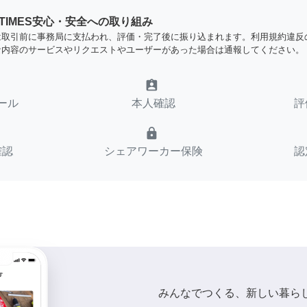
YTIMES安心・安全への取り組み
は取引前に事務局に支払われ、評価・完了後に振り込まれます。利用規約違反
な内容のサービスやリクエストやユーザーがあった場合は通報してください。
assignment_ind
ール
本人確認
評
lock
確認
シェアワーカー保険
認
みんなでつくる、新しい暮ら