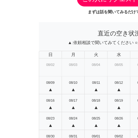
まずは話を聞いてみるだけで
直近の空き状
▲:
依頼相談で聞いてみてください
○
日
月
火
水
08/02
08/03
08/04
08/05
08/09
08/10
08/11
08/12
▲
▲
▲
▲
08/16
08/17
08/18
08/19
▲
▲
▲
▲
08/23
08/24
08/25
08/26
▲
▲
▲
▲
08/30
08/31
09/01
09/02