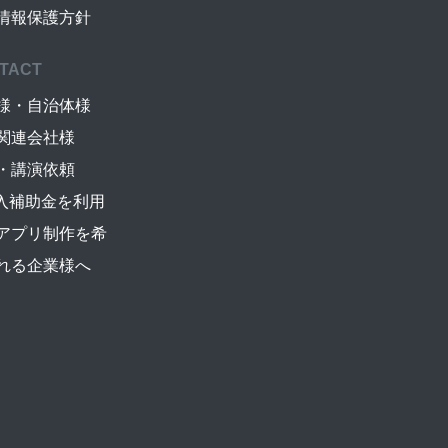
情報保護方針
TACT
様・自治体様
関連会社様
・講演依頼
導入補助金を利用
アプリ制作を希
れる企業様へ