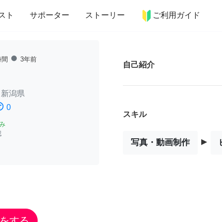
more_horiz
インテリア
趣味・習い事
ペット
料理
スト
サポーター
ストーリー
ご利用ガイド
fiber_manual_record
時間
3年前
自己紹介
/
新潟県
ssatisfied
0
スキル
み
認
▸
写真・動画制作
をする