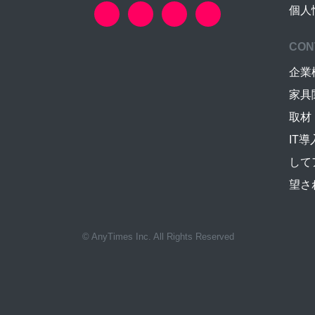
個人
CON
企業
家具
取材
IT
して
望さ
© AnyTimes Inc. All Rights Reserved