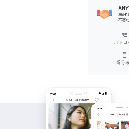
AN
報酬
不審
perm_phone_msg
パトロ
smartphone
番号