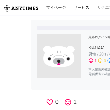
全て
修理・組立
家事
引っ越し
マイページ
サービス
リクエ
最終ログイン
kanze
男性
/
20's
/
sentiment_satisfied
sentiment_neutral
sentiment_di
1
0
本人確認未確
電話番号未確
favorite_border
0
tag_faces
1