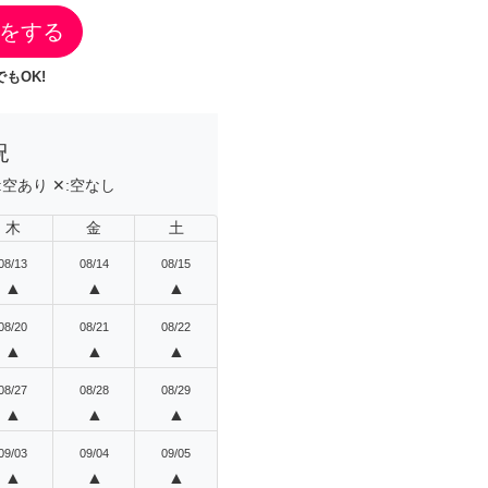
をする
もOK!
況
:
空あり
✕:
空なし
木
金
土
08/13
08/14
08/15
▲
▲
▲
08/20
08/21
08/22
▲
▲
▲
08/27
08/28
08/29
▲
▲
▲
09/03
09/04
09/05
▲
▲
▲