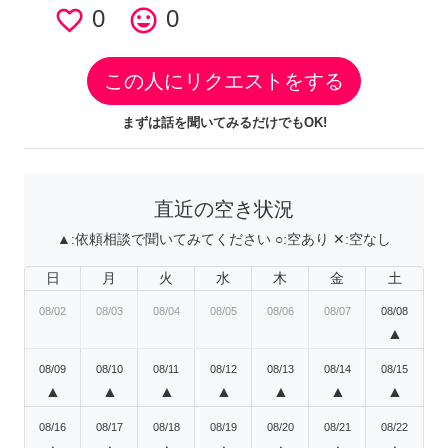
favorite_border
0
tag_faces
0
この人にリクエストをする
まずは話を聞いてみるだけでもOK!
直近の空き状況
▲:
依頼相談で聞いてみてください
○:
空あり
✕:
空なし
日
月
火
水
木
金
土
08/02
08/03
08/04
08/05
08/06
08/07
08/08
▲
08/09
08/10
08/11
08/12
08/13
08/14
08/15
▲
▲
▲
▲
▲
▲
▲
08/16
08/17
08/18
08/19
08/20
08/21
08/22