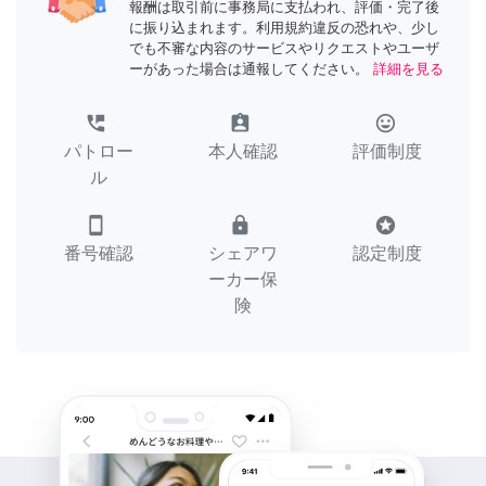
報酬は取引前に事務局に支払われ、評価・完了後
に振り込まれます。利用規約違反の恐れや、少し
でも不審な内容のサービスやリクエストやユーザ
ーがあった場合は通報してください。
詳細を見る
perm_phone_msg
assignment_ind
tag_faces
パトロー
本人確認
評価制度
ル
smartphone
lock
stars
番号確認
シェアワ
認定制度
ーカー保
険