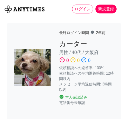
more_horiz
全て
修理・組立
家事
ログイン
新規登録
fiber_manual_record
最終ログイン時間
2年前
カーター
男性
/
40代
/
大阪府
sentiment_satisfied
sentiment_neutral
sentiment_dissatisfied
0
0
0
依頼相談への返答率: 100%
依頼相談への平均返答時間: 12時
間以内
メッセージ平均返信時間: 3時間
以内
check_circle
本人確認済み
電話番号未確認