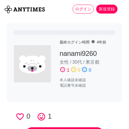
more_horiz
全て
修理・組立
家事
ログイン
新規登録
fiber_manual_record
最終ログイン時間
4年前
nanami9260
女性
/
30代
/
東京都
sentiment_satisfied
sentiment_neutral
sentiment_dissatisfied
1
0
0
本人確認未確認
電話番号未確認
favorite_border
0
tag_faces
1