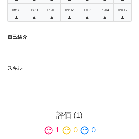
08/30
08/31
09/01
09/02
09/03
09/04
09/05
▲
▲
▲
▲
▲
▲
▲
自己紹介
スキル
評価
(
1
)
sentiment_satisfied
1
sentiment_neutral
0
sentiment_dissatisfied
0