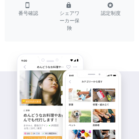
smartphone
lock
stars
番号確認
シェアワ
認定制度
ーカー保
険