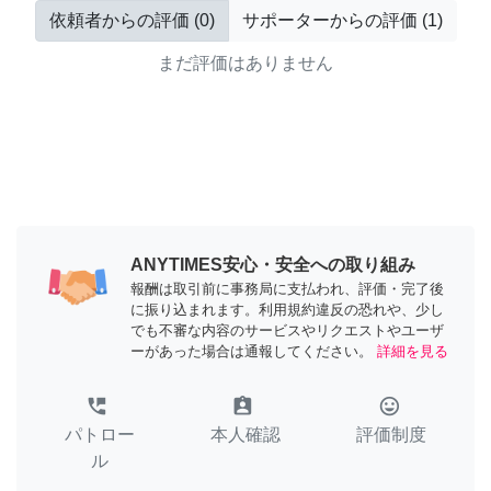
依頼者からの評価
(
0
)
サポーターからの評価
(
1
)
まだ評価はありません
ANYTIMES安心・安全への取り組み
報酬は取引前に事務局に支払われ、評価・完了後
に振り込まれます。利用規約違反の恐れや、少し
でも不審な内容のサービスやリクエストやユーザ
ーがあった場合は通報してください。
詳細を見る
perm_phone_msg
assignment_ind
tag_faces
パトロー
本人確認
評価制度
ル