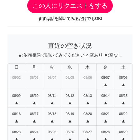
この人にリクエストをする
まずは話を聞いてみるだけでもOK!
直近の空き状況
▲:
依頼相談で聞いてみてください
○:
空あり
✕:
空なし
日
月
火
水
木
金
土
08/02
08/03
08/04
08/05
08/06
08/07
08/08
▲
▲
08/09
08/10
08/11
08/12
08/13
08/14
08/15
▲
▲
▲
▲
▲
▲
▲
08/16
08/17
08/18
08/19
08/20
08/21
08/22
▲
▲
▲
▲
▲
▲
▲
08/23
08/24
08/25
08/26
08/27
08/28
08/29
▲
▲
▲
▲
▲
▲
▲