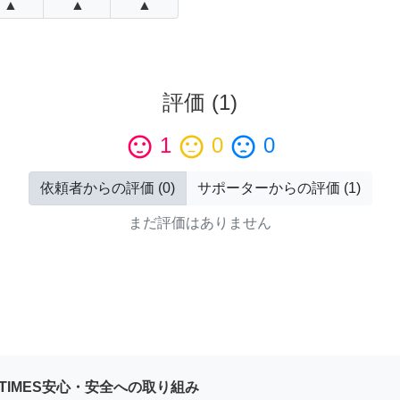
▲
▲
▲
評価
(
1
)
sentiment_satisfied
1
sentiment_neutral
0
sentiment_dissatisfied
0
依頼者からの評価
(
0
)
サポーターからの評価
(
1
)
まだ評価はありません
YTIMES安心・安全への取り組み