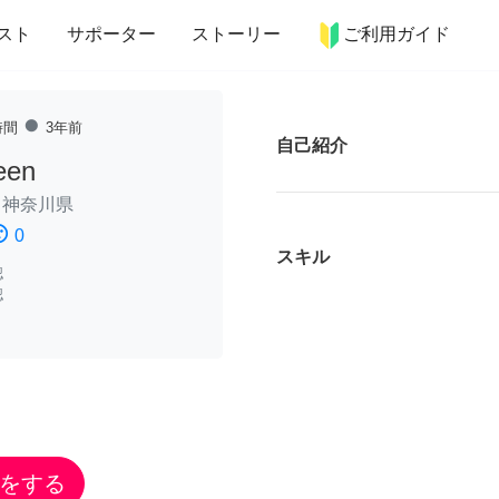
more_horiz
インテリア
趣味・習い事
ペット
料理
スト
サポーター
ストーリー
ご利用ガイド
fiber_manual_record
時間
3年前
自己紹介
een
/
神奈川県
ssatisfied
0
スキル
認
認
をする