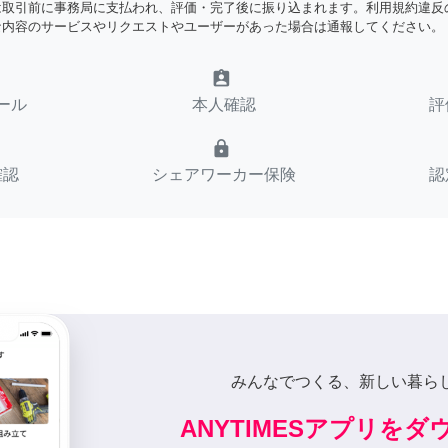
は取引前に事務局に支払われ、評価・完了後に振り込まれます。利用規約違反
な内容のサービスやリクエストやユーザーがあった場合は通報してください。
assignment_ind
ール
本人確認
評
lock
確認
シェアワーカー保険
認
みんなでつくる、新しい暮ら
ANYTIMESアプリを