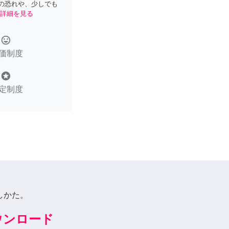
の恐れや、少しでも
詳細を見る
tag_faces
価制度
stars
定制度
しかた。
ダウンロード