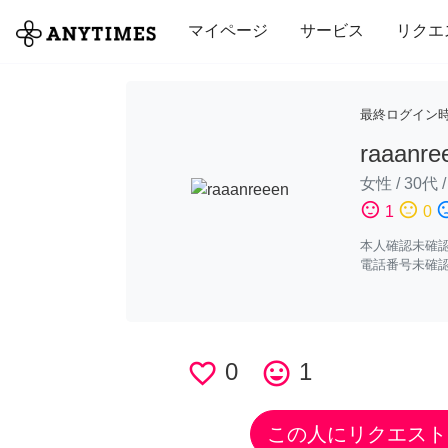
全て
修理・組立
家事
引っ越し
マイページ
サービス
リクエ
最終ログイン
raaanre
女性
/
30代
sentiment_satisfied
sentiment_neutral
sentiment_di
1
0
本人確認未確
電話番号未確
favorite_border
0
tag_faces
1
この人にリクエスト