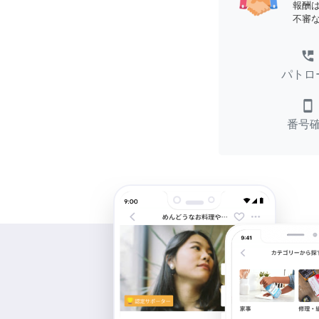
報酬
不審
perm_phone_msg
パトロ
smartphone
番号