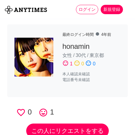
more_horiz
全て
修理・組立
家事
ログイン
新規登録
fiber_manual_record
最終ログイン時間
4年前
honamin
女性
/
30代
/
東京都
sentiment_satisfied
sentiment_neutral
sentiment_dissatisfied
1
0
0
本人確認未確認
電話番号未確認
favorite_border
0
tag_faces
1
この人にリクエストをする