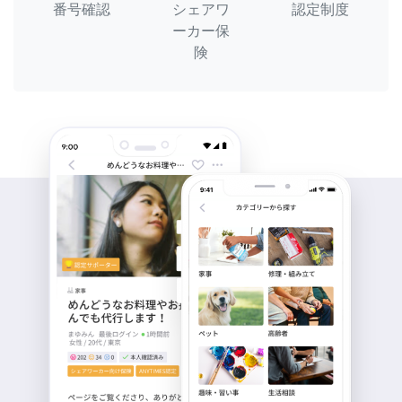
番号確認
シェアワ
認定制度
ーカー保
険