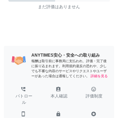
まだ評価はありません
ANYTIMES安心・安全への取り組み
報酬は取引前に事務局に支払われ、評価・完了後
に振り込まれます。利用規約違反の恐れや、少し
でも不審な内容のサービスやリクエストやユーザ
ーがあった場合は通報してください。
詳細を見る
perm_phone_msg
assignment_ind
tag_faces
パトロー
本人確認
評価制度
ル
smartphone
lock
stars