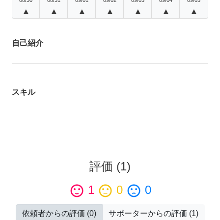
▲
▲
▲
▲
▲
▲
▲
自己紹介
スキル
評価
(
1
)
sentiment_satisfied
1
sentiment_neutral
0
sentiment_dissatisfied
0
依頼者からの評価
(
0
)
サポーターからの評価
(
1
)