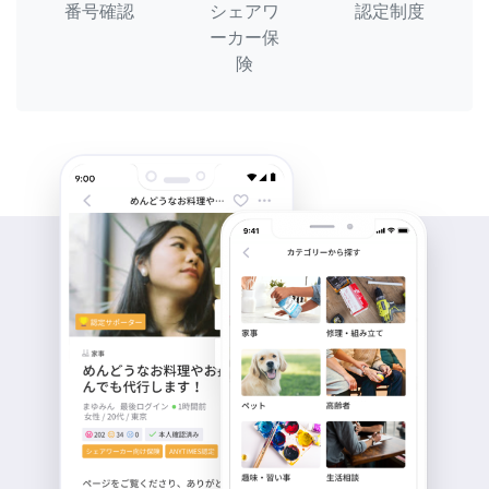
番号確認
シェアワ
認定制度
ーカー保
険