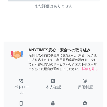
まだ評価はありません
ANYTIMES安心・安全への取り組み
報酬は取引前に事務局に支払われ、評価・完了後
に振り込まれます。利用規約違反の恐れや、少し
でも不審な内容のサービスやリクエストやユーザ
ーがあった場合は通報してください。
詳細を見る
perm_phone_msg
assignment_ind
tag_faces
パトロー
本人確認
評価制度
ル
smartphone
lock
stars