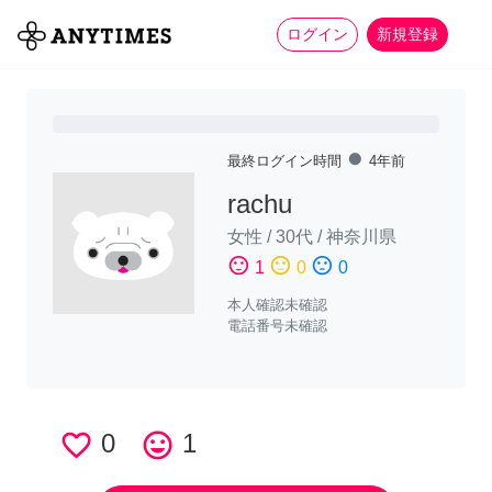
more_horiz
全て
修理・組立
家事
ログイン
新規登録
fiber_manual_record
最終ログイン時間
4年前
rachu
女性
/
30代
/
神奈川県
sentiment_satisfied
sentiment_neutral
sentiment_dissatisfied
1
0
0
本人確認未確認
電話番号未確認
favorite_border
0
tag_faces
1