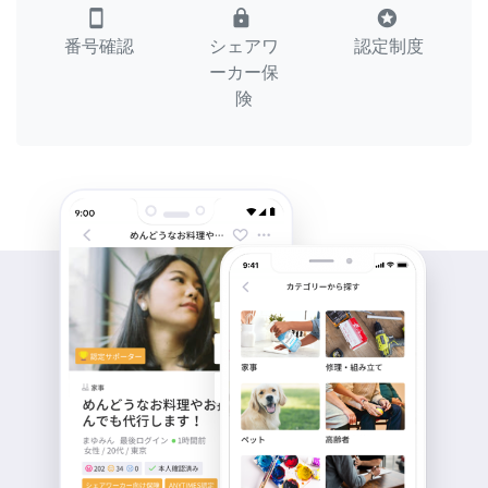
smartphone
lock
stars
番号確認
シェアワ
認定制度
ーカー保
険