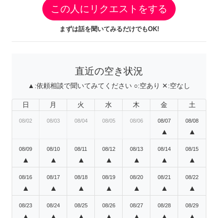
この人にリクエストをする
まずは話を聞いてみるだけでもOK!
直近の空き状況
▲:
依頼相談で聞いてみてください
○:
空あり
✕:
空なし
日
月
火
水
木
金
土
08/02
08/03
08/04
08/05
08/06
08/07
08/08
▲
▲
08/09
08/10
08/11
08/12
08/13
08/14
08/15
▲
▲
▲
▲
▲
▲
▲
08/16
08/17
08/18
08/19
08/20
08/21
08/22
▲
▲
▲
▲
▲
▲
▲
08/23
08/24
08/25
08/26
08/27
08/28
08/29
▲
▲
▲
▲
▲
▲
▲