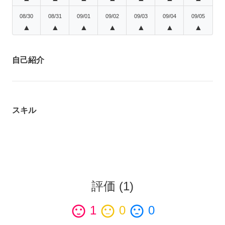
08/30
08/31
09/01
09/02
09/03
09/04
09/05
▲
▲
▲
▲
▲
▲
▲
自己紹介
スキル
評価
(
1
)
sentiment_satisfied
1
sentiment_neutral
0
sentiment_dissatisfied
0