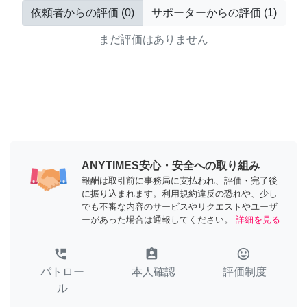
依頼者からの評価
(
0
)
サポーターからの評価
(
1
)
まだ評価はありません
ANYTIMES安心・安全への取り組み
報酬は取引前に事務局に支払われ、評価・完了後
に振り込まれます。利用規約違反の恐れや、少し
でも不審な内容のサービスやリクエストやユーザ
ーがあった場合は通報してください。
詳細を見る
perm_phone_msg
assignment_ind
tag_faces
パトロー
本人確認
評価制度
ル