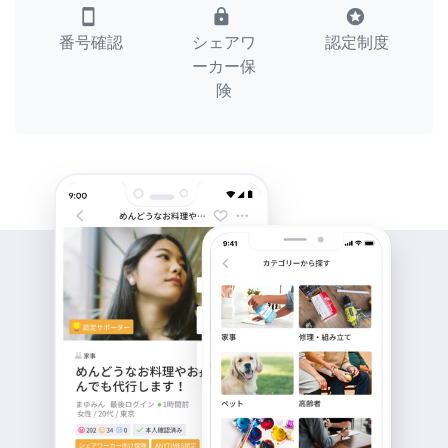
smartphone
lock
stars
番号確認
シェアワ
認定制度
ーカー保
険