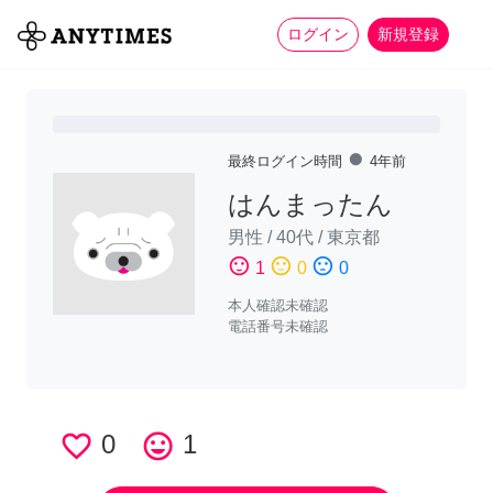
more_horiz
全て
修理・組立
家事
ログイン
新規登録
fiber_manual_record
最終ログイン時間
4年前
はんまったん
男性
/
40代
/
東京都
sentiment_satisfied
sentiment_neutral
sentiment_dissatisfied
1
0
0
本人確認未確認
電話番号未確認
favorite_border
0
tag_faces
1