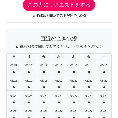
この人にリクエストをする
まずは話を聞いてみるだけでもOK!
直近の空き状況
▲:
依頼相談で聞いてみてください
○:
空あり
✕:
空なし
日
月
火
水
木
金
土
08/09
08/10
08/11
08/12
08/13
08/14
08/15
▲
▲
▲
▲
▲
▲
▲
08/16
08/17
08/18
08/19
08/20
08/21
08/22
▲
▲
▲
▲
▲
▲
▲
08/23
08/24
08/25
08/26
08/27
08/28
08/29
▲
▲
▲
▲
▲
▲
▲
08/30
08/31
09/01
09/02
09/03
09/04
09/05
▲
▲
▲
▲
▲
▲
▲