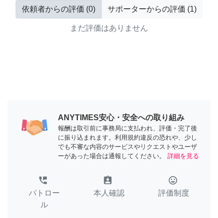
依頼者からの評価
(
0
)
サポーターからの評価
(
1
)
まだ評価はありません
ANYTIMES安心・安全への取り組み
報酬は取引前に事務局に支払われ、評価・完了後
に振り込まれます。利用規約違反の恐れや、少し
でも不審な内容のサービスやリクエストやユーザ
ーがあった場合は通報してください。
詳細を見る
perm_phone_msg
assignment_ind
tag_faces
パトロー
本人確認
評価制度
ル