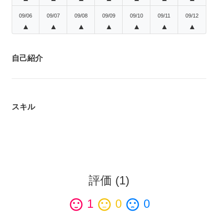
09/06
09/07
09/08
09/09
09/10
09/11
09/12
▲
▲
▲
▲
▲
▲
▲
自己紹介
スキル
評価
(
1
)
sentiment_satisfied
1
sentiment_neutral
0
sentiment_dissatisfied
0