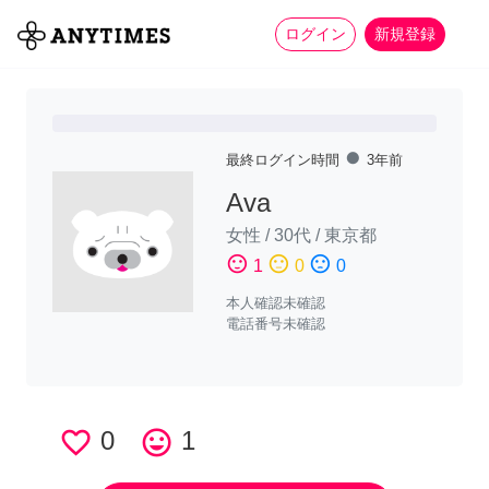
more_horiz
全て
修理・組立
家事
ログイン
新規登録
fiber_manual_record
最終ログイン時間
3年前
Ava
女性
/
30代
/
東京都
sentiment_satisfied
sentiment_neutral
sentiment_dissatisfied
1
0
0
本人確認未確認
電話番号未確認
favorite_border
0
tag_faces
1