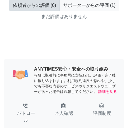
依頼者からの評価
(
0
)
サポーターからの評価
(
1
)
まだ評価はありません
ANYTIMES安心・安全への取り組み
報酬は取引前に事務局に支払われ、評価・完了後
に振り込まれます。利用規約違反の恐れや、少し
でも不審な内容のサービスやリクエストやユーザ
ーがあった場合は通報してください。
詳細を見る
perm_phone_msg
assignment_ind
tag_faces
パトロー
本人確認
評価制度
ル