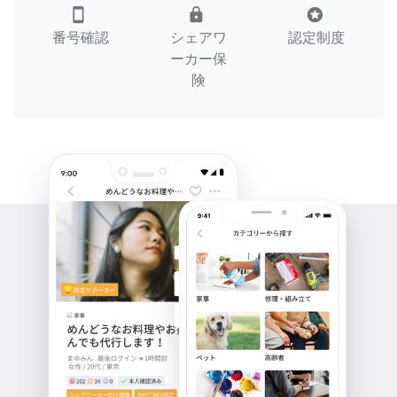
smartphone
lock
stars
番号確認
シェアワ
認定制度
ーカー保
険