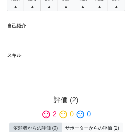
▲
▲
▲
▲
▲
▲
▲
自己紹介
スキル
評価
(
2
)
sentiment_satisfied
2
sentiment_neutral
0
sentiment_dissatisfied
0
依頼者からの評価
(
0
)
サポーターからの評価
(
2
)