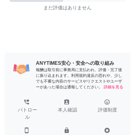
まだ評価はありません
ANYTIMES安心・安全への取り組み
報酬は取引前に事務局に支払われ、評価・完了後
に振り込まれます。利用規約違反の恐れや、少し
でも不審な内容のサービスやリクエストやユーザ
ーがあった場合は通報してください。
詳細を見る
perm_phone_msg
assignment_ind
tag_faces
パトロー
本人確認
評価制度
ル
smartphone
lock
stars