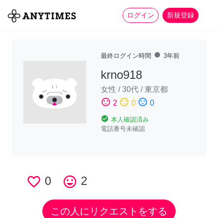
more_horiz
全て
修理・組立
家事
ログイン
新規登録
fiber_manual_record
最終ログイン時間
3年前
krno918
女性
/
30代
/
東京都
sentiment_satisfied
sentiment_neutral
sentiment_dissatisfied
2
0
0
check_circle
本人確認済み
電話番号未確認
favorite_border
0
tag_faces
2
この人にリクエストをする