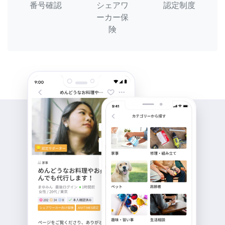
番号確認
シェアワ
認定制度
ーカー保
険