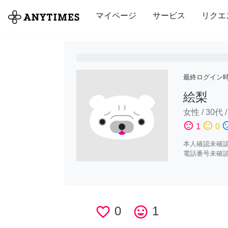
全て
修理・組立
家事
引っ越し
マイページ
サービス
リクエ
最終ログイン
絵梨
女性
/
30代
sentiment_satisfied
sentiment_neutral
sentiment_di
1
0
本人確認未確
電話番号未確
favorite_border
0
tag_faces
1