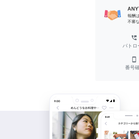
AN
報酬
不審
perm_phone_msg
パトロ
smartphone
番号