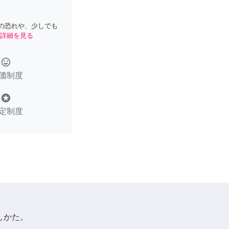
の恐れや、少しでも
詳細を見る
tag_faces
価制度
stars
定制度
しかた。