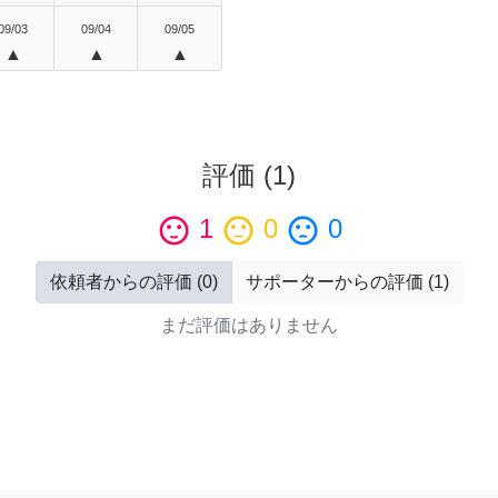
09/03
09/04
09/05
▲
▲
▲
評価
(
1
)
sentiment_satisfied
1
sentiment_neutral
0
sentiment_dissatisfied
0
依頼者からの評価
(
0
)
サポーターからの評価
(
1
)
まだ評価はありません