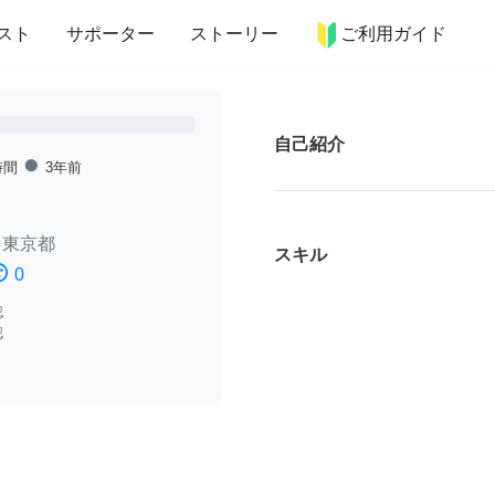
more_horiz
インテリア
趣味・習い事
ペット
料理
スト
サポーター
ストーリー
ご利用ガイド
自己紹介
fiber_manual_record
時間
3年前
/
東京都
スキル
ssatisfied
0
認
認