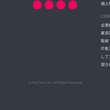
個人
CON
企業
家具
取材
IT
して
望さ
© AnyTimes Inc. All Rights Reserved