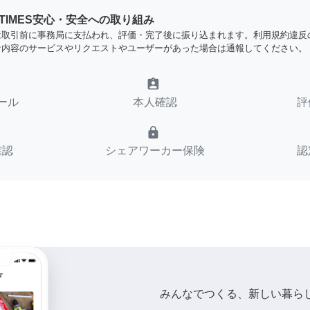
YTIMES安心・安全への取り組み
は取引前に事務局に支払われ、評価・完了後に振り込まれます。利用規約違反
な内容のサービスやリクエストやユーザーがあった場合は通報してください。
assignment_ind
ール
本人確認
評
lock
確認
シェアワーカー保険
認
みんなでつくる、新しい暮ら