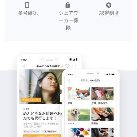
smartphone
lock
stars
番号確認
シェアワ
認定制度
ーカー保
険