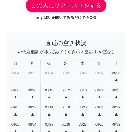
この人にリクエストをする
まずは話を聞いてみるだけでもOK!
直近の空き状況
▲:
依頼相談で聞いてみてください
○:
空あり
✕:
空なし
日
月
火
水
木
金
土
08/02
08/03
08/04
08/05
08/06
08/07
08/08
▲
08/09
08/10
08/11
08/12
08/13
08/14
08/15
▲
▲
▲
▲
▲
▲
▲
08/16
08/17
08/18
08/19
08/20
08/21
08/22
▲
▲
▲
▲
▲
▲
▲
08/23
08/24
08/25
08/26
08/27
08/28
08/29
▲
▲
▲
▲
▲
▲
▲