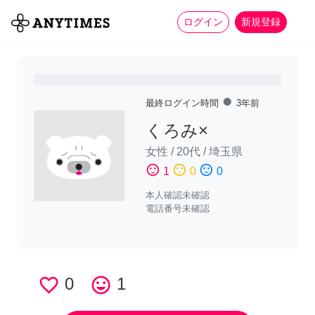
more_horiz
全て
修理・組立
家事
ログイン
新規登録
fiber_manual_record
最終ログイン時間
3年前
くろみ×
女性
/
20代
/
埼玉県
sentiment_satisfied
sentiment_neutral
sentiment_dissatisfied
1
0
0
本人確認未確認
電話番号未確認
favorite_border
0
tag_faces
1