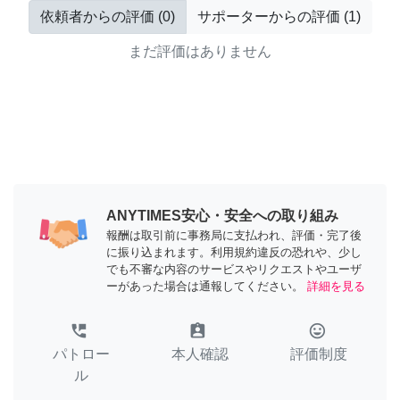
依頼者からの評価
(
0
)
サポーターからの評価
(
1
)
まだ評価はありません
ANYTIMES安心・安全への取り組み
報酬は取引前に事務局に支払われ、評価・完了後
に振り込まれます。利用規約違反の恐れや、少し
でも不審な内容のサービスやリクエストやユーザ
ーがあった場合は通報してください。
詳細を見る
perm_phone_msg
assignment_ind
tag_faces
パトロー
本人確認
評価制度
ル