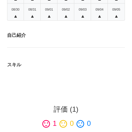
08/30
08/31
09/01
09/02
09/03
09/04
09/05
▲
▲
▲
▲
▲
▲
▲
自己紹介
スキル
評価
(
1
)
sentiment_satisfied
1
sentiment_neutral
0
sentiment_dissatisfied
0