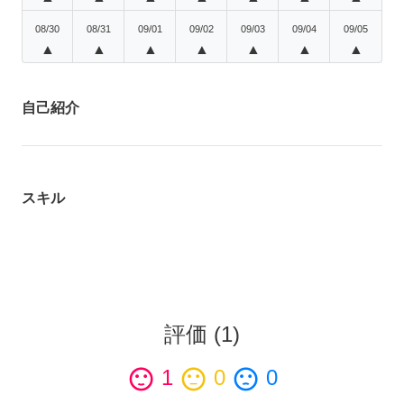
08/30
08/31
09/01
09/02
09/03
09/04
09/05
▲
▲
▲
▲
▲
▲
▲
自己紹介
スキル
評価
(
1
)
sentiment_satisfied
1
sentiment_neutral
0
sentiment_dissatisfied
0