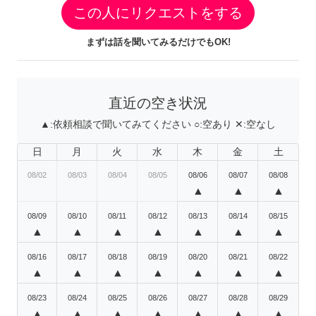
この人にリクエストをする
まずは話を聞いてみるだけでもOK!
直近の空き状況
▲:
依頼相談で聞いてみてください
○:
空あり
✕:
空なし
日
月
火
水
木
金
土
08/02
08/03
08/04
08/05
08/06
08/07
08/08
▲
▲
▲
08/09
08/10
08/11
08/12
08/13
08/14
08/15
▲
▲
▲
▲
▲
▲
▲
08/16
08/17
08/18
08/19
08/20
08/21
08/22
▲
▲
▲
▲
▲
▲
▲
08/23
08/24
08/25
08/26
08/27
08/28
08/29
▲
▲
▲
▲
▲
▲
▲