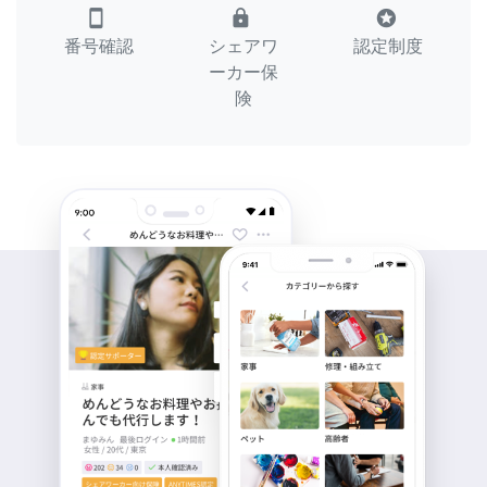
smartphone
lock
stars
番号確認
シェアワ
認定制度
ーカー保
険