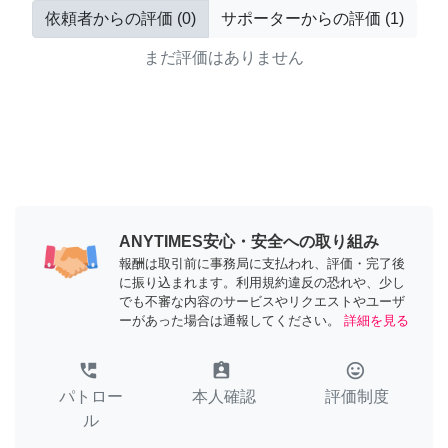
依頼者からの評価
(
0
)
サポーターからの評価
(
1
)
まだ評価はありません
ANYTIMES安心・安全への取り組み
報酬は取引前に事務局に支払われ、評価・完了後
に振り込まれます。利用規約違反の恐れや、少し
でも不審な内容のサービスやリクエストやユーザ
ーがあった場合は通報してください。
詳細を見る
perm_phone_msg
assignment_ind
tag_faces
パトロー
本人確認
評価制度
ル