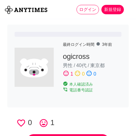
more_horiz
全て
修理・組立
家事
ログイン
新規登録
fiber_manual_record
最終ログイン時間
3年前
ogicross
男性
/
40代
/
東京都
sentiment_satisfied
sentiment_neutral
sentiment_dissatisfied
1
0
0
check_circle
本人確認済み
phone_in_talk
電話番号認証
favorite_border
0
tag_faces
1